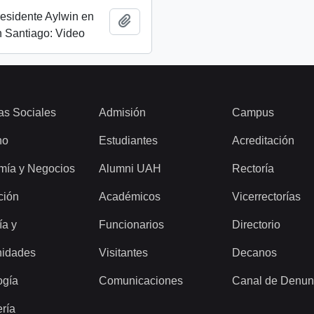
esidente Aylwin en
Añadir al portapapeles
 Santiago: Video
as Sociales
Admisión
Campus
ho
Estudiantes
Acreditación
mía y Negocios
Alumni UAH
Rectoría
ción
Académicos
Vicerrectorías
ía y
Funcionarios
Directorio
idades
Visitantes
Decanos
ogía
Comunicaciones
Canal de Denun
ería