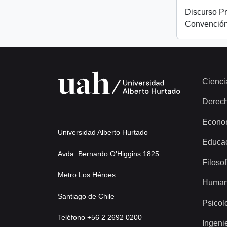
Discurso Pr
Convención
Cienci
Derec
Econo
Universidad Alberto Hurtado
Educa
Avda. Bernardo O’Higgins 1825
Filosof
Metro Los Héroes
Human
Santiago de Chile
Psicol
Teléfono +56 2 2692 0200
Ingeni