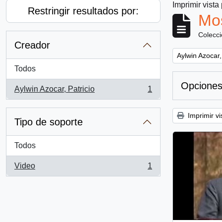
Imprimir vista
Restringir resultados por:
Mos
Colecc
Creador
Remove filter:
Aylwin Azocar,
Todos
Opciones
Aylwin Azocar, Patricio
1
, 1 resultados
Imprimir vi
Tipo de soporte
Todos
Video
1
, 1 resultados