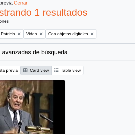
 previa
Cerrar
trando 1 resultados
iones
Remove filter:
Remove filter:
 Patricio
Video
Con objetos digitales
 avanzadas de búsqueda
sta previa
Card view
Table view