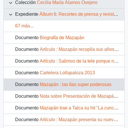
Colección
Cecilia María Álamos Ovejero
Expediente
Álbum 6: Recortes de prensa y revistas, documentos y fotografías del período 1999-2013
67 más...
Documento
Biografía de Mazapán
Documento
Artículo : Mazapán recopila sus años de tele
Documento
Artículo : Salimos de la tele porque no quisimos cantar en los jardines de Lucía Hiriart
Documento
Cartelera Lollapaloza 2013
Documento
Mazapán : las tías super poderosas
Documento
Nota sobre Presentación de Mazapán en Esater Festival
Documento
Mazapán trae a Talca su hit "La cuncuna amrilla"
Documento
Artículo : Mazapán presenta su nuevo espectáculo con récord de funciones