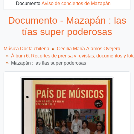
Documento
Aviso de conciertos de Mazapán
Documento - Mazapán : las
tías super poderosas
Música Docta chilena
Cecilia María Álamos Ovejero
Álbum 6: Recortes de prensa y revistas, documentos y fot
Mazapán : las tías super poderosas