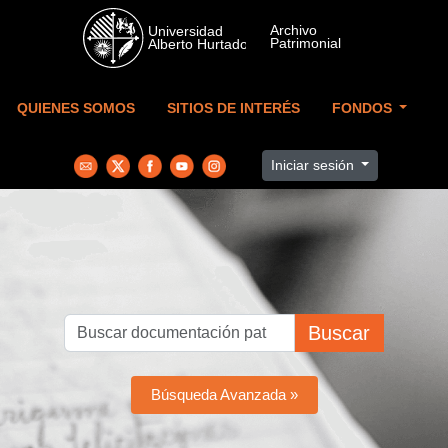
Skip to main content
QUIENES SOMOS
SITIOS DE INTERÉS
FONDOS
Iniciar sesión
Buscar
Búsqueda Avanzada »