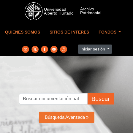
Skip to main content
QUIENES SOMOS
SITIOS DE INTERÉS
FONDOS
Iniciar sesión
Buscar
Búsqueda Avanzada »