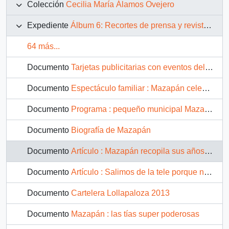
Colección
Cecilia María Álamos Ovejero
Expediente
Álbum 6: Recortes de prensa y revistas, documentos y fotografías del período 1999-2013
64 más...
Documento
Tarjetas publicitarias con eventos del Grupo Mazapán
Documento
Espectáculo familiar : Mazapán celebra sus 30 años
Documento
Programa : pequeño municipal Mazapán, celebrando 30 años de clásicos infantiles chilenos
Documento
Biografía de Mazapán
Documento
Artículo : Mazapán recopila sus años de tele
Documento
Artículo : Salimos de la tele porque no quisimos cantar en los jardines de Lucía Hiriart
Documento
Cartelera Lollapaloza 2013
Documento
Mazapán : las tías super poderosas