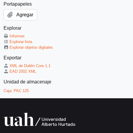
Portapapeles
Agregar
Explorar
Informes
Explorar lista
Explorar objetos digitales
Exportar
XML de Dublin Core 1.1
EAD 2002 XML
Unidad de almacenaje
Caja:
PAC 125