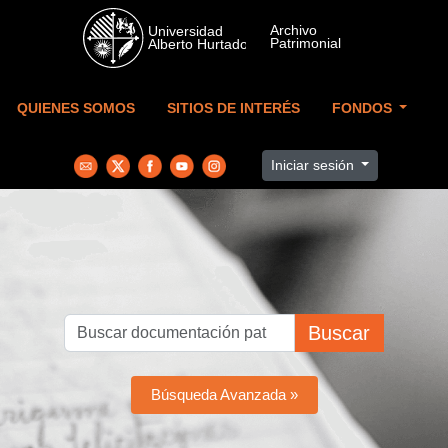
Skip to main content
QUIENES SOMOS
SITIOS DE INTERÉS
FONDOS
Iniciar sesión
Buscar
Búsqueda Avanzada »