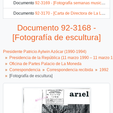
Documento
92-3169 - [Fotografía semanas musicales frutillar]
Documento
92-3170 - [Carta de Directora de La Ligues des Droits dirigida a Presidencia]
Documento
92-3172 - [Carta de Wild Campaign dirigida a Presidencia]
Documento 92-3168 -
Documento
92-3173 - [Carta de Intendente del Maule sobre solicitud de ayuda social]
[Fotografía de escultura]
3222 más...
Presidente Patricio Aylwin Azócar (1990-1994)
Presidencia de la República (11 marzo 1990 – 11 marzo 
Oficina de Partes Palacio de La Moneda
Correspondencia
Correspondencia recibida
1992
[Fotografía de escultura]