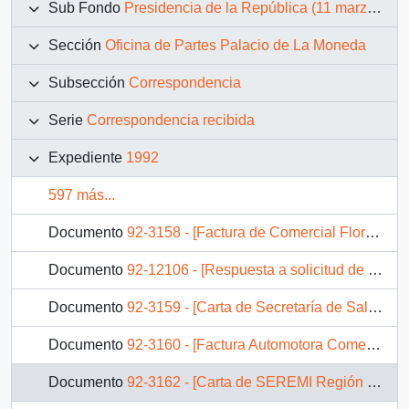
Sub Fondo
Presidencia de la República (11 marzo 1990 – 11 marzo 1994)
Sección
Oficina de Partes Palacio de La Moneda
Subsección
Correspondencia
Serie
Correspondencia recibida
Expediente
1992
597 más...
Documento
92-3158 - [Factura de Comercial Flores de artículos de pintura]
Documento
92-12106 - [Respuesta a solicitud de vivienda]
Documento
92-3159 - [Carta de Secretaría de Salud dando sobre orientación entregada a representante de Fundación Gustavo Chiang]
Documento
92-3160 - [Factura Automotora Comercial Costabal y Echeñique]
Documento
92-3162 - [Carta de SEREMI Región de los Lagos sobre Visita Presidencial]