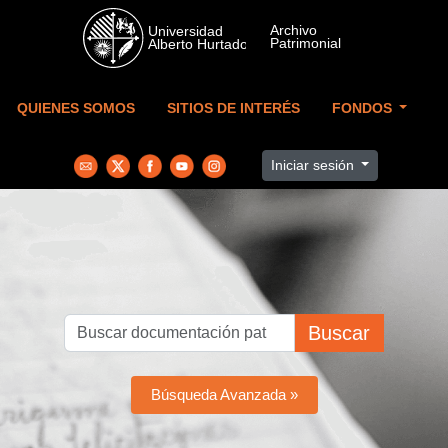
Skip to main content
QUIENES SOMOS
SITIOS DE INTERÉS
FONDOS
Iniciar sesión
Buscar
Búsqueda Avanzada »