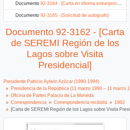
Documento
92-3164 - [Carta en Idioma extranjero dirigida a Presidencia]
Documento
92-3165 - [Solicitud de autografo]
Documento
92-3168 - [Fotografía de escultura]
Documento 92-3162 - [Carta
Documento
92-3169 - [Fotografía semanas musicales frutillar]
de SEREMI Región de los
3225 más...
Lagos sobre Visita
Presidencial]
Presidente Patricio Aylwin Azócar (1990-1994)
Presidencia de la República (11 marzo 1990 – 11 marzo 
Oficina de Partes Palacio de La Moneda
Correspondencia
Correspondencia recibida
1992
[Carta de SEREMI Región de los Lagos sobre Visita Presi