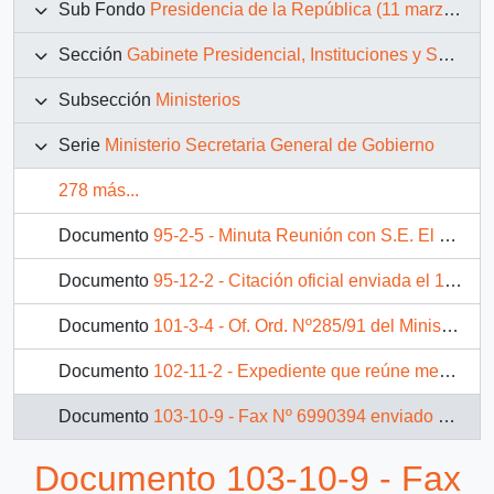
Sub Fondo
Presidencia de la República (11 marzo 1990 – 11 marzo 1994)
Sección
Gabinete Presidencial, Instituciones y Servicios
Subsección
Ministerios
Serie
Ministerio Secretaria General de Gobierno
278 más...
Documento
95-2-5 - Minuta Reunión con S.E. El Presidente de la República - Tema: Secretaría General de Gobierno
Documento
95-12-2 - Citación oficial enviada el 1 de marzo de 1994 por el Ministro Secretario General de Gobierno, Enrique Correa, dirigida a los ministros de Estado
Documento
101-3-4 - Of. Ord. Nº285/91 del Ministerio Secretaría General de Gobierno XIIa. Región dirigida al Jefe de Gabinete de la Presidencia de la República, Sr. Carlos Bascuñán Edwards
Documento
102-11-2 - Expediente que reúne memorándum y antecedentes financieros relativos a los gastos de la Transmisión del Mando Presidencial de 1990 y a obligaciones económicas asociadas
Documento
103-10-9 - Fax Nº 6990394 enviado por la Secretaria Regional Ministerial de Gobierno de la VII Región al Subsecretario del Interior, mediante el cual remite un listado de proyectos sociales de urgencia correspondientes a las provincias de Curicó y Talca
Documento 103-10-9 - Fax