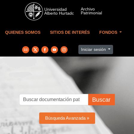
Skip to main content
QUIENES SOMOS
SITIOS DE INTERÉS
FONDOS
Iniciar sesión
Buscar
Búsqueda Avanzada »