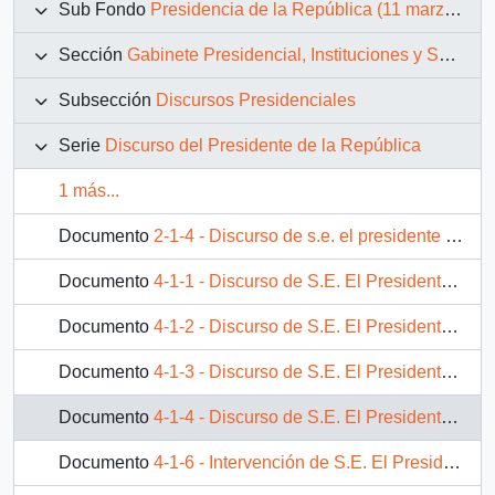
Sub Fondo
Presidencia de la República (11 marzo 1990 – 11 marzo 1994)
Sección
Gabinete Presidencial, Instituciones y Servicios
Subsección
Discursos Presidenciales
Serie
Discurso del Presidente de la República
1 más...
Documento
2-1-4 - Discurso de s.e. el presidente de la república, Patricio Aylwin Azócar, en acto de celebración del segundo aniversario de la elección presidencial
Documento
4-1-1 - Discurso de S.E. El Presidente de la Republica D. Patricio Aylwin Azocar, en Inauguración de la Convención de Magistrados
Documento
4-1-2 - Discurso de S.E. El Presidente de la República D. Patricio Aylwin Azocar, en visita a la Empresa Nacional del Petróleo ENAP
Documento
4-1-3 - Discurso de S.E. El Presidente de la República D. Patricio Aylwin Azocar, en inauguración de 400 viviendas en la Villa Selknam
Documento
4-1-4 - Discurso de S.E. El Presidente de la República D. Patricio Aylwin Azocar, en reunión con jóvenes universitarios de Magallanes
Documento
4-1-6 - Intervención de S.E. El Presidente de la República, D. Patricio Aylwin Azocar, en reunión con dirigentes de partidos de la concertación, jefes de comités de Senadores y Diputados