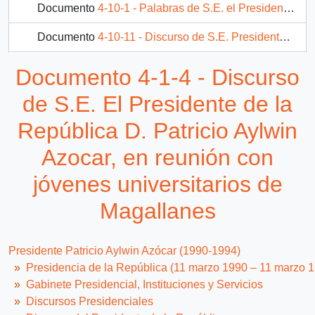
Documento
4-10-1 - Palabras de S.E. el Presidente de la Republica D. Patricio Aylwin Azocar, en inauguración de la Primera Agencia Informatizada de Correos de Chile
Documento
4-10-11 - Discurso de S.E. Presidente de República, D. Patricio Aylwin Azocar, en encuentro con la comunidad de Curicó
Documento
4-10-12 - Discurso de S.E. el Presidente de República, D. Patricio Aylwin Azocar, en aniversario de la Universidad de Valparaíso
Documento 4-1-4 - Discurso
497 más...
de S.E. El Presidente de la
República D. Patricio Aylwin
Azocar, en reunión con
jóvenes universitarios de
Magallanes
Presidente Patricio Aylwin Azócar (1990-1994)
Presidencia de la República (11 marzo 1990 – 11 marzo 
Gabinete Presidencial, Instituciones y Servicios
Discursos Presidenciales