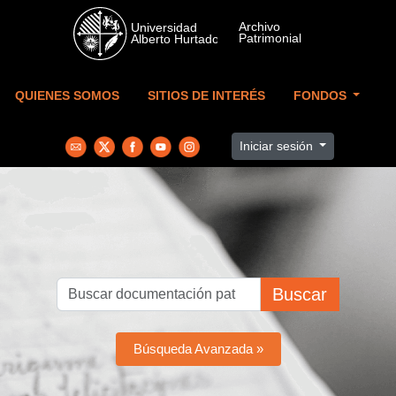
Skip to main content
QUIENES SOMOS
SITIOS DE INTERÉS
FONDOS
Iniciar sesión
Buscar
Búsqueda Avanzada »