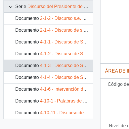
Serie
Discurso del Presidente de la República
Documento
2-1-2 - Discurso s.e. presidente de la república don Patricio Aylwin Azócar en seminario sobre el padre Hurtado
Documento
2-1-4 - Discurso de s.e. el presidente de la república, Patricio Aylwin Azócar, en acto de celebración del segundo aniversario de la elección presidencial
Documento
4-1-1 - Discurso de S.E. El Presidente de la Republica D. Patricio Aylwin Azocar, en Inauguración de la Convención de Magistrados
Documento
4-1-2 - Discurso de S.E. El Presidente de la República D. Patricio Aylwin Azocar, en visita a la Empresa Nacional del Petróleo ENAP
Documento
4-1-3 - Discurso de S.E. El Presidente de la República D. Patricio Aylwin Azocar, en inauguración de 400 viviendas en la Villa Selknam
ÁREA DE 
Documento
4-1-4 - Discurso de S.E. El Presidente de la República D. Patricio Aylwin Azocar, en reunión con jóvenes universitarios de Magallanes
Código de 
Documento
4-1-6 - Intervención de S.E. El Presidente de la República, D. Patricio Aylwin Azocar, en reunión con dirigentes de partidos de la concertación, jefes de comités de Senadores y Diputados
Documento
4-10-1 - Palabras de S.E. el Presidente de la Republica D. Patricio Aylwin Azocar, en inauguración de la Primera Agencia Informatizada de Correos de Chile
Documento
4-10-11 - Discurso de S.E. Presidente de República, D. Patricio Aylwin Azocar, en encuentro con la comunidad de Curicó
498 más...
Nivel de 