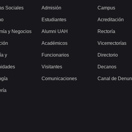
as Sociales
Admisión
Campus
ho
Estudiantes
Acreditación
mía y Negocios
Alumni UAH
Rectoría
ción
Académicos
Vicerrectorías
ía y
Funcionarios
Directorio
idades
Visitantes
Decanos
ogía
Comunicaciones
Canal de Denun
ería