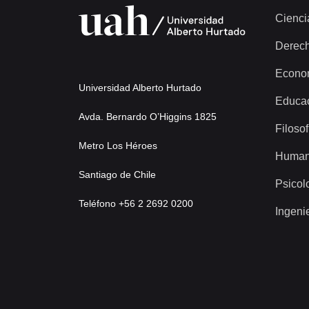
Cienci
Derec
Econo
Universidad Alberto Hurtado
Educa
Avda. Bernardo O’Higgins 1825
Filosof
Metro Los Héroes
Human
Santiago de Chile
Psicol
Teléfono +56 2 2692 0200
Ingeni