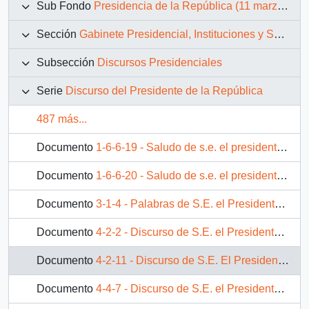
Sub Fondo
Presidencia de la República (11 marzo 1990 – 11 marzo 1994)
Sección
Gabinete Presidencial, Instituciones y Servicios
Subsección
Discursos Presidenciales
Serie
Discurso del Presidente de la República
487 más...
Documento
1-6-6-19 - Saludo de s.e. el presidente de la república, D. Patricio Aylwin Azócar, en celebración de la navidad - estadio nacional.
Documento
1-6-6-20 - Saludo de s.e. el presidente de la república, D. Patricio Aylwin Azócar, a funcionarios del palacio de la moneda, con motivo de la navidad
Documento
3-1-4 - Palabras de S.E. el Presidente de la República, d. Patricio Aylwin Azocar, en ceremonia de condecoración al señor Enrique Iglesias, Presidente del BID
Documento
4-2-2 - Discurso de S.E. el Presidente de la República D. Patricio Aylwin Azócar, en reunión realizada en INDAP
Documento
4-2-11 - Discurso de S.E. El Presidente de la República, D. Patricio Aylwin Azócar, en Estación Experimental "Las Cardas" de la Universidad de Chile
Documento
4-4-7 - Discurso de S.E. el Presidente de la República, d. Patricio Aylwin Azocar, en encuentro empresarial de la International Trust Investment Corporation de la República Popular China (CITIC)