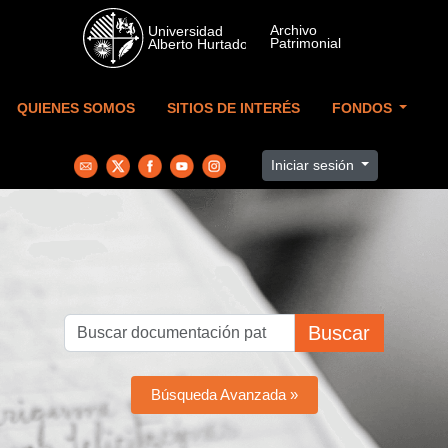
Skip to main content
QUIENES SOMOS
SITIOS DE INTERÉS
FONDOS
Iniciar sesión
Buscar
Búsqueda Avanzada »