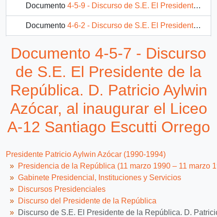
Documento
4-5-9 - Discurso de S.E. El Presidente de la República, D. Patricio Aylwin Azócar, en Inauguración del IV Congreso Internacional de la Fruta
Documento
4-6-2 - Discurso de S.E. El Presidente de la República, D. Patricio Aylwin Azócar, en Ceremonia de Clausura de Actividades de celebración del Sesquicentenario de la Universidad de Chile
Documento
4-8-9 - Discurso de S.E. El Presidente de la República, D. Patricio Aylwin Azócar, en clausura de Seminario de Alcaldes y Concejales
Documento 4-5-7 - Discurso
8 más...
de S.E. El Presidente de la
República. D. Patricio Aylwin
Azócar, al inaugurar el Liceo
A-12 Santiago Escutti Orrego
Presidente Patricio Aylwin Azócar (1990-1994)
Presidencia de la República (11 marzo 1990 – 11 marzo 
Gabinete Presidencial, Instituciones y Servicios
Discursos Presidenciales
Discurso del Presidente de la República
Discurso de S.E. El Presidente de la República. D. Patrici