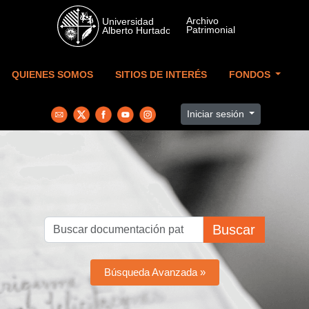
Skip to main content
QUIENES SOMOS
SITIOS DE INTERÉS
FONDOS
Iniciar sesión
Buscar
Búsqueda Avanzada »