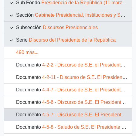
Sub Fondo
Presidencia de la República (11 marzo 1990 – 11 marzo 1994)
Sección
Gabinete Presidencial, Instituciones y Servicios
Subsección
Discursos Presidenciales
Serie
Discurso del Presidente de la República
490 más...
Documento
4-2-2 - Discurso de S.E. el Presidente de la República D. Patricio Aylwin Azócar, en reunión realizada en INDAP
Documento
4-2-11 - Discurso de S.E. El Presidente de la República, D. Patricio Aylwin Azócar, en Estación Experimental "Las Cardas" de la Universidad de Chile
Documento
4-4-7 - Discurso de S.E. el Presidente de la República, d. Patricio Aylwin Azocar, en encuentro empresarial de la International Trust Investment Corporation de la República Popular China (CITIC)
Documento
4-5-6 - Discurso de S.E. El Presidente de la República, D. Patricio Aylwin Azócar, al clausurar la III Conferencia Regional sobre la pobreza en América Latina y El Caribe, en la CEPAL
Documento
4-5-7 - Discurso de S.E. El Presidente de la República. D. Patricio Aylwin Azócar, al inaugurar el Liceo A-12 Santiago Escutti Orrego
Documento
4-5-8 - Saludo de S.E. El Presidente de la República D. Patricio Aylwin Azócar, durante su visita al Hospital San Martín