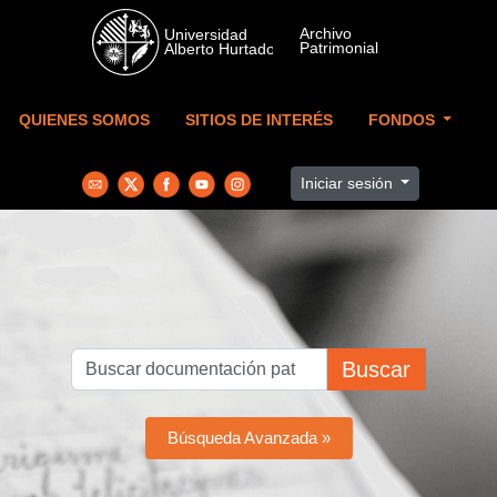
Skip to main content
QUIENES SOMOS
SITIOS DE INTERÉS
FONDOS
Iniciar sesión
Buscar
Búsqueda Avanzada »