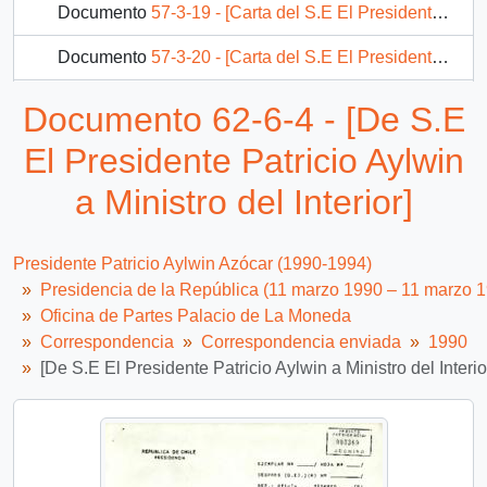
Documento
57-3-19 - [Carta del S.E El Presidente Patricio Aylwin a Presidente de México ]
Documento
57-3-20 - [Carta del S.E El Presidente Patricio Aylwin a Presidente de México]
Documento
57-3-21 - [Carta del S.E El Presidente Patricio Aylwin a Presidente de la República de Namibia]
Documento 62-6-4 - [De S.E
Documento
90-9306-7 - [Carta del S.E Presidente de la República informando no poder realizar la audiencia].
El Presidente Patricio Aylwin
180 más...
a Ministro del Interior]
Presidente Patricio Aylwin Azócar (1990-1994)
Presidencia de la República (11 marzo 1990 – 11 marzo 
Oficina de Partes Palacio de La Moneda
Correspondencia
Correspondencia enviada
1990
[De S.E El Presidente Patricio Aylwin a Ministro del Interio