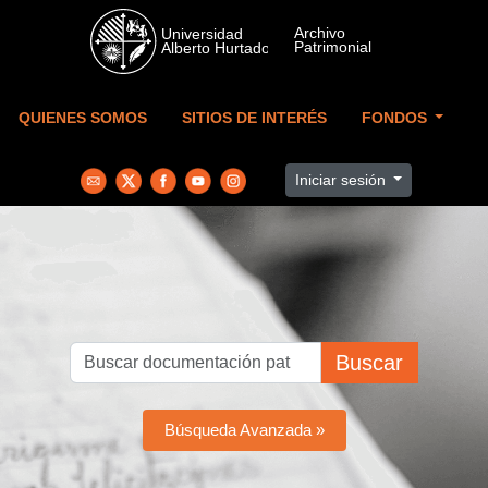
Skip to main content
QUIENES SOMOS
SITIOS DE INTERÉS
FONDOS
Iniciar sesión
Buscar
Búsqueda Avanzada »