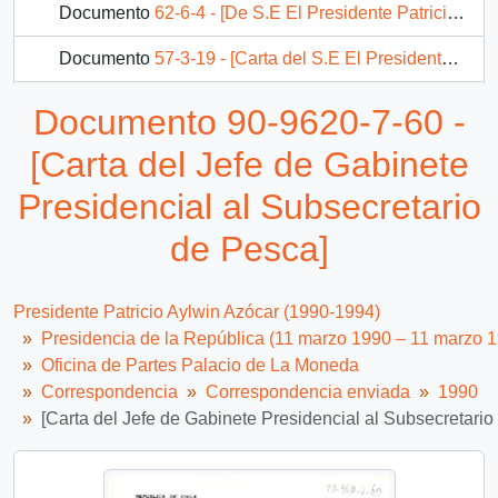
Documento
62-6-4 - [De S.E El Presidente Patricio Aylwin a Ministro del Interior]
Documento
57-3-19 - [Carta del S.E El Presidente Patricio Aylwin a Presidente de México ]
Documento
57-3-20 - [Carta del S.E El Presidente Patricio Aylwin a Presidente de México]
Documento 90-9620-7-60 -
Documento
57-3-21 - [Carta del S.E El Presidente Patricio Aylwin a Presidente de la República de Namibia]
[Carta del Jefe de Gabinete
181 más...
Presidencial al Subsecretario
de Pesca]
Presidente Patricio Aylwin Azócar (1990-1994)
Presidencia de la República (11 marzo 1990 – 11 marzo 
Oficina de Partes Palacio de La Moneda
Correspondencia
Correspondencia enviada
1990
[Carta del Jefe de Gabinete Presidencial al Subsecretario