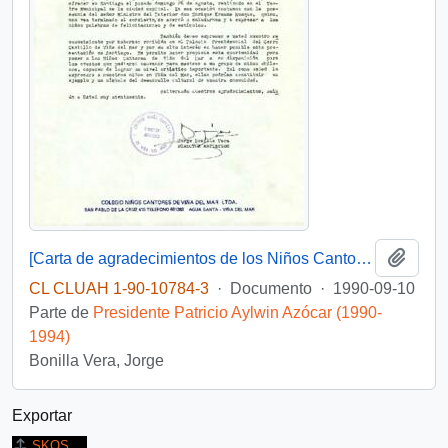
Añadi
[Carta de agradecimientos de los Niños Cantores de Viña del Mar]
CL CLUAH 1-90-10784-3
·
Documento
·
1990-09-10
Parte de
Presidente Patricio Aylwin Azócar (1990-
1994)
Bonilla Vera, Jorge
Exportar
SKOS