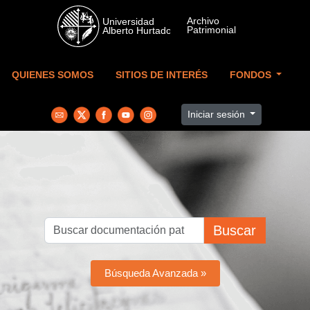
Skip to main content
QUIENES SOMOS
SITIOS DE INTERÉS
FONDOS
Iniciar sesión
Buscar
Búsqueda Avanzada »