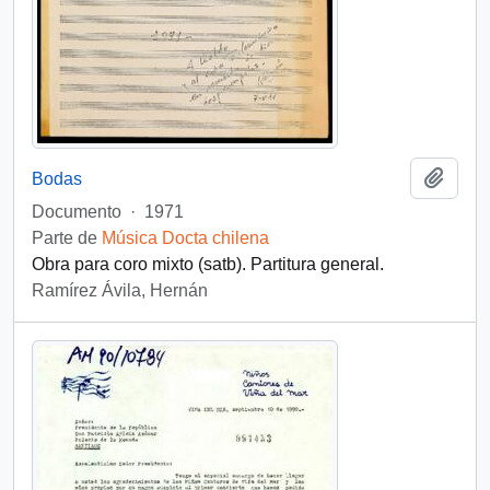
Añadi
Bodas
Documento
·
1971
Parte de
Música Docta chilena
Obra para coro mixto (satb). Partitura general.
Ramírez Ávila, Hernán