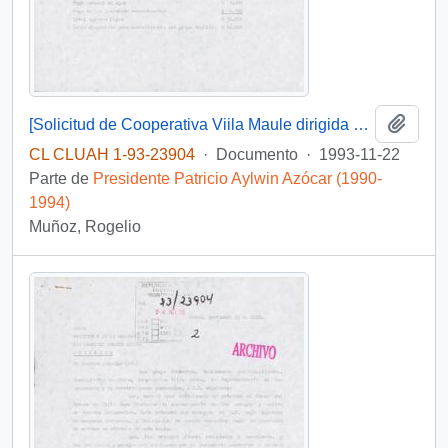
Añadi
[Solicitud de Cooperativa Viila Maule dirigida al Presidente Patricio Aylwin]
CL CLUAH 1-93-23904
·
Documento
·
1993-11-22
Parte de
Presidente Patricio Aylwin Azócar (1990-
1994)
Muñoz, Rogelio