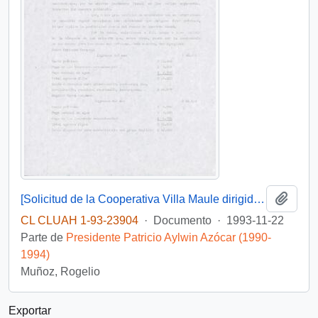
Añadi
[Solicitud de la Cooperativa Villa Maule dirigida al Presidente Patricio Aylwin]
CL CLUAH 1-93-23904
·
Documento
·
1993-11-22
Parte de
Presidente Patricio Aylwin Azócar (1990-
1994)
Muñoz, Rogelio
Exportar