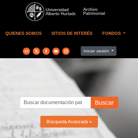
Skip to main content
QUIENES SOMOS
SITIOS DE INTERÉS
FONDOS
Iniciar sesión
Buscar
Búsqueda Avanzada »