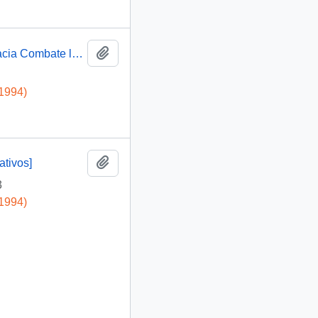
Añadir al portapapeles
Presidente Aylwin asiste al Seminario La Democracia Combate la Corrupción: video
-1994)
Añadir al portapapeles
ativos]
3
-1994)