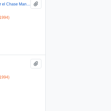
Añadir al portapapeles
[Lavado de dinero ( drogas ) en Chile realizado por el Chase Manhattan Bank N. A. - Carta 3]
-1994)
Añadir al portapapeles
-1994)