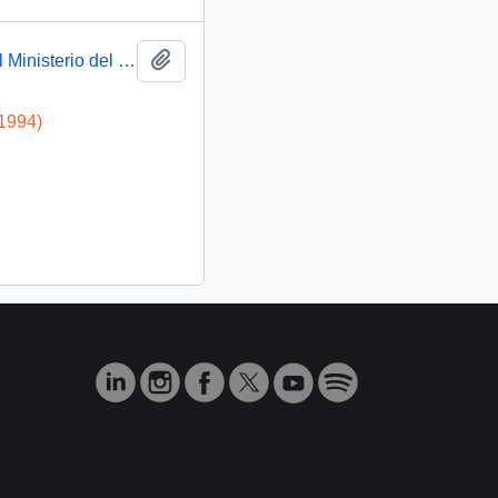
Añadir al portapapeles
[Reunión el día martes 9 de abril con su asesor del Ministerio del Interior: utilización de Chile para el lavado de dinero]
1
-1994)