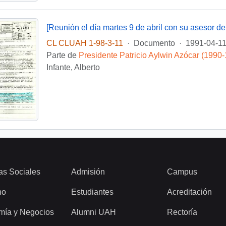
CL CLUAH 1-98-3-11
·
Documento
·
1991-04-1
Parte de
Presidente Patricio Aylwin Azócar (1990
Infante, Alberto
as Sociales
Admisión
Campus
ho
Estudiantes
Acreditación
mía y Negocios
Alumni UAH
Rectoría