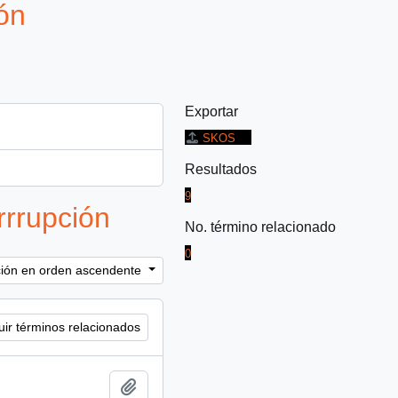
ón
Exportar
SKOS
Resultados
9
rrrupción
No. término relacionado
0
ación en orden ascendente
uir términos relacionados
Añadir al portapapeles