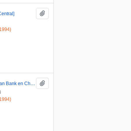
Añadir al portapapeles
entral]
-1994)
Añadir al portapapeles
[Lavado de dinero realizado por el Chase Manhattan Bank en Chile]
3
-1994)