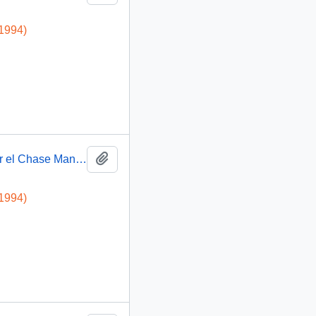
-1994)
Añadir al portapapeles
[Lavado de dinero ( drogas ) en Chile realizado por el Chase Manhattan Bank N. A.]
-1994)