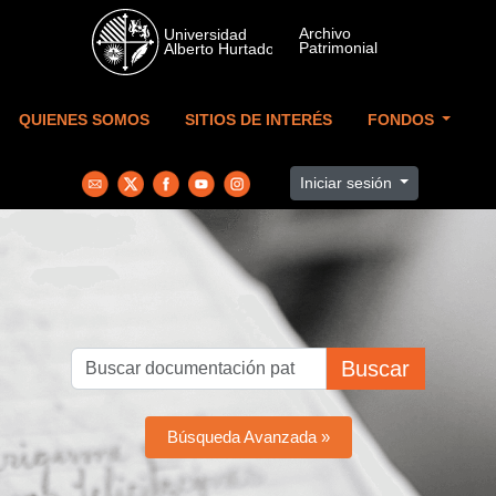
Skip to main content
QUIENES SOMOS
SITIOS DE INTERÉS
FONDOS
Iniciar sesión
Buscar
Búsqueda Avanzada »