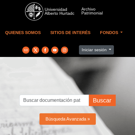
Skip to main content
QUIENES SOMOS
SITIOS DE INTERÉS
FONDOS
Iniciar sesión
Buscar
Búsqueda Avanzada »