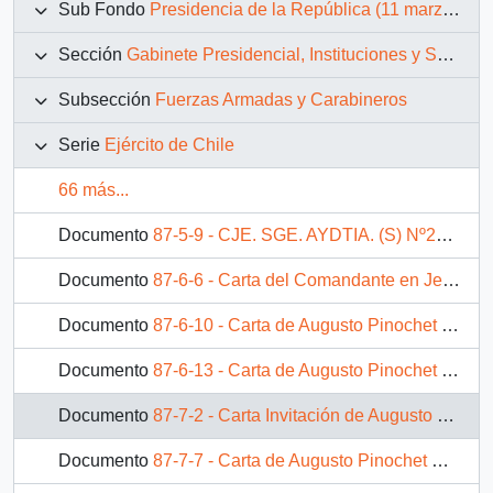
Sub Fondo
Presidencia de la República (11 marzo 1990 – 11 marzo 1994)
Sección
Gabinete Presidencial, Instituciones y Servicios
Subsección
Fuerzas Armadas y Carabineros
Serie
Ejército de Chile
66 más...
Documento
87-5-9 - CJE. SGE. AYDTIA. (S) Nº2400/16/ Pdte. de la República, del Comandante en Jefe del Ejército a S.E. El Presidente de la República
Documento
87-6-6 - Carta del Comandante en Jefe del Ejército de Chile Capitán General Augusto Pinochet Ugarte, dirigida al Señor Presidente de la República Don Patricio Aylwin Azócar
Documento
87-6-10 - Carta de Augusto Pinochet Ugarte, Capitán General Comandante en Jefe del Ejército, dirigida al Excmo. Señor Presidente de la República Don Patricio Aylwin Azócar
Documento
87-6-13 - Carta de Augusto Pinochet Ugarte, Capitán General Comandante en Jefe del Ejército, dirigida al Excmo. Señor Patricio Aylwin Azócar, Presidente de la República
Documento
87-7-2 - Carta Invitación de Augusto Pinochet Ugarte, Capitán General Comandante en Jefe del Ejército, dirigida a S.E. el Presidente de la República, Excelentísimo Señor Don Patricio Aylwin Azócar
Documento
87-7-7 - Carta de Augusto Pinochet Ugarte, Capitán General Comandante en Jefe del Ejército, dirigida al Señor Presidente de la República Don Patricio Aylwin Azócar