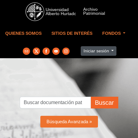
Skip to main content
QUIENES SOMOS
SITIOS DE INTERÉS
FONDOS
Iniciar sesión
Buscar
Búsqueda Avanzada »