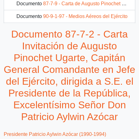
Documento
87-7-9 - Carta de Augusto Pinochet Ugarte, Capitán General Comandante en Jefe del Ejército, dirigida al Señor Presidente de la República Don Patricio Aylwin Azócar
Documento
90-9-1-97 - Medios Aéreos del Ejército
Documento
95-9-10 - Invitación formal del Ejército de Chile dirigida a Carlos Bascuñán Edwards para asistir a la conferencia Ejército de Chile: Posibles Elementos a considerar en su Proyección Futura, dictada por el Comandante en Jefe Augusto Pinochet Ugarte
Documento 87-7-2 - Carta
Invitación de Augusto
Pinochet Ugarte, Capitán
General Comandante en Jefe
del Ejército, dirigida a S.E. el
Presidente de la República,
Excelentísimo Señor Don
Patricio Aylwin Azócar
Presidente Patricio Aylwin Azócar (1990-1994)