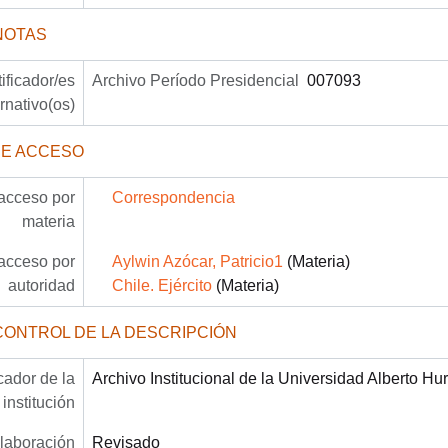
NOTAS
tificador/es
Archivo Período Presidencial
007093
ernativo(os)
DE ACCESO
acceso por
Correspondencia
materia
acceso por
Aylwin Azócar, Patricio1
(Materia)
autoridad
Chile. Ejército
(Materia)
CONTROL DE LA DESCRIPCIÓN
icador de la
Archivo Institucional de la Universidad Alberto Hu
institución
laboración
Revisado