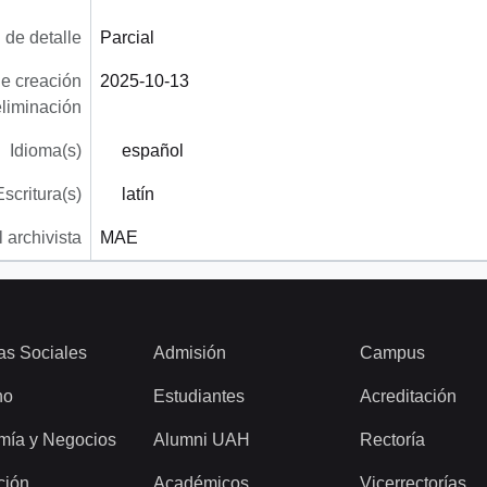
 de detalle
Parcial
e creación
2025-10-13
eliminación
Idioma(s)
español
Escritura(s)
latín
 archivista
MAE
as Sociales
Admisión
Campus
ho
Estudiantes
Acreditación
mía y Negocios
Alumni UAH
Rectoría
ción
Académicos
Vicerrectorías