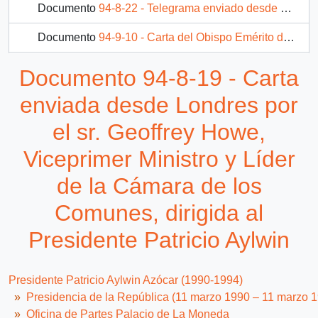
Documento
94-8-22 - Telegrama enviado desde Santo Domingo por Dunja Pastizzi-Ferencic, directora del Instituto Internacional de Investigaciones y Capacitación de las Naciones Unidas para la Promoción de la Mujer (INSTRAW) dirigido al Excelentísimo Señor Patricio Aylwin Azócar
Documento
94-9-10 - Carta del Obispo Emérito de Puerto Montt, Monseñor Ramón Munita Eyzaguirre, dirigida al Excelentísimo Señor Presidente de la República Don Patricio Aylwin Azocar
Documento
95-1-11 - Memorando interno emitido por el sr. Guillermo Maturana Donoso, funcionario de la Dirección Administrativa del Palacio de La Moneda, dirigido al Presidente de la República, sr. Patricio Aylwin Azócar
Documento 94-8-19 - Carta
Documento
95-5-3 - Carta desde Buenos Aires, del sr. Raúl R. Alfonsín, dirigida al Señor Don Patricio Aylwin, Presidente electo de la República de Chile
enviada desde Londres por
17 más...
el sr. Geoffrey Howe,
Viceprimer Ministro y Líder
de la Cámara de los
Comunes, dirigida al
Presidente Patricio Aylwin
Presidente Patricio Aylwin Azócar (1990-1994)
Presidencia de la República (11 marzo 1990 – 11 marzo 
Oficina de Partes Palacio de La Moneda