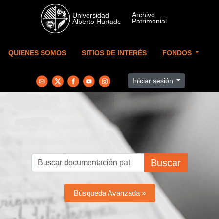
Skip to main content
QUIENES SOMOS
SITIOS DE INTERÉS
FONDOS
Iniciar sesión
Buscar
Búsqueda Avanzada »