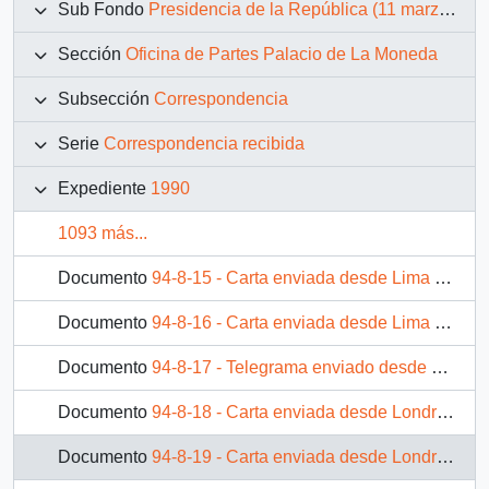
Sub Fondo
Presidencia de la República (11 marzo 1990 – 11 marzo 1994)
Sección
Oficina de Partes Palacio de La Moneda
Subsección
Correspondencia
Serie
Correspondencia recibida
Expediente
1990
1093 más...
Documento
94-8-15 - Carta enviada desde Lima por el sr. Fernando Belaúnde Terry, Senador vitalicio del Perú, dirigida al Presidente Patricio Aylwin
Documento
94-8-16 - Carta enviada desde Lima por Mario Vargas Llosa, escritor y líder del Frente Democrático del Perú, dirigida al Presidente Patricio Aylwin
Documento
94-8-17 - Telegrama enviado desde Lima por el sr. Jorge Capriata, Subdirector General de la OIT [Organización Internacional del Trabajo] dirigida al Presidente Patricio Aylwin
Documento
94-8-18 - Carta enviada desde Londres por la parlamentaria británica Gwyneth Dunwoody, miembro de la Cámara de los Comunes del Reino Unido, al Presidente Patricio Aylwin
Documento
94-8-19 - Carta enviada desde Londres por el sr. Geoffrey Howe, Viceprimer Ministro y Líder de la Cámara de los Comunes, dirigida al Presidente Patricio Aylwin