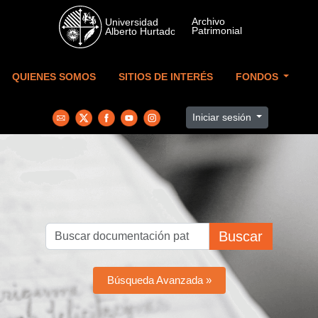
Skip to main content
QUIENES SOMOS
SITIOS DE INTERÉS
FONDOS
Iniciar sesión
Buscar
Búsqueda Avanzada »