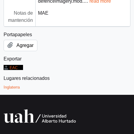
defenceimagery.mod.
…
read more
Notas de
MAE
mantención
Portapapeles
Agregar
Exportar
EAC
Lugares relacionados
Inglaterra