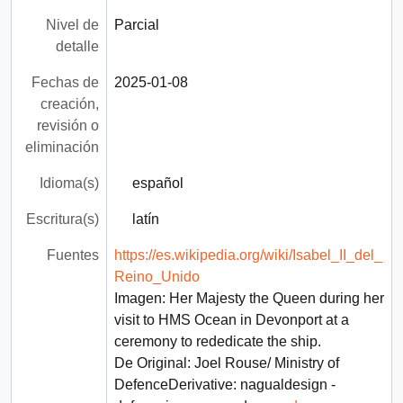
Nivel de
Parcial
detalle
Fechas de
2025-01-08
creación,
revisión o
eliminación
Idioma(s)
español
Escritura(s)
latín
Fuentes
https://es.wikipedia.org/wiki/Isabel_II_del_
Reino_Unido
Imagen: Her Majesty the Queen during her
visit to HMS Ocean in Devonport at a
ceremony to rededicate the ship.
De Original: Joel Rouse/ Ministry of
DefenceDerivative: nagualdesign -