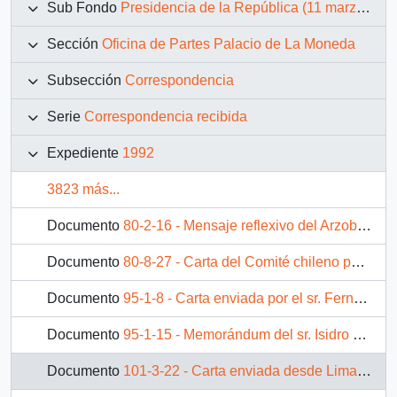
Sub Fondo
Presidencia de la República (11 marzo 1990 – 11 marzo 1994)
Sección
Oficina de Partes Palacio de La Moneda
Subsección
Correspondencia
Serie
Correspondencia recibida
Expediente
1992
3823 más...
Documento
80-2-16 - Mensaje reflexivo del Arzobispado de Santiago con relación al indulto presidencial de tres ciudadanos peruanos condenados a pena de muerte
Documento
80-8-27 - Carta del Comité chileno para la visita de S.S. El Dalai Lama, Premio Nobel de la Paz, de su coordinador general, sr. Humberto Barahona B.
Documento
95-1-8 - Carta enviada por el sr. Fernan Ibáñez A., secretario ejecutivo del Comité de Inversiones Extranjeras, dirigida al Presidente Patricio Aylwin Azócar
Documento
95-1-15 - Memorándum del sr. Isidro Solís Palma dirigido al sr. Carlos Bascuñán
Documento
101-3-22 - Carta enviada desde Lima por el senador peruano Armando Villanueva del Campo al Presidente Patricio Aylwin