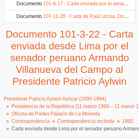
Documento
101-6-17 - Carta enviada por el senador José Ruiz de Giorgio al Presidente de la República para manifestar su molestia por la falta de reconocimiento y coordinación respecto de diversas iniciativas legislativas que había propuesto al Ejecutivo
Documento
107-11-28 - Carta de Raúl Urzúa, Director de la Empresa Portuaria de Chile, a Patricio Aylwin, Presidente de la República, sobre invitación a reunión de autoridades portuarias latinoamericanas
Documento
112-10-6 - Carta de Carlos Andrés Pérez, Presidente de Venezuela, a Patricio Aylwin Azócar, enviándole felicitaciones por su reconocimiento internacional
Documento 101-3-22 - Carta
enviada desde Lima por el
senador peruano Armando
Villanueva del Campo al
Presidente Patricio Aylwin
Presidente Patricio Aylwin Azócar (1990-1994)
Presidencia de la República (11 marzo 1990 – 11 marzo 
Oficina de Partes Palacio de La Moneda
Correspondencia
Correspondencia recibida
1992
Carta enviada desde Lima por el senador peruano Armand