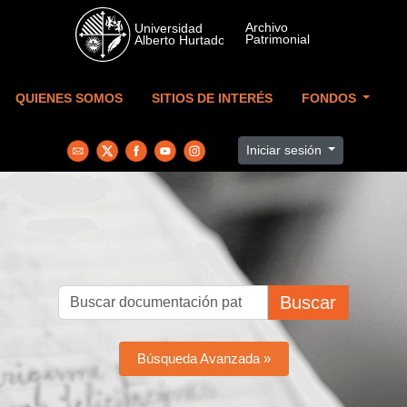
Skip to main content
QUIENES SOMOS
SITIOS DE INTERÉS
FONDOS
Iniciar sesión
Buscar
Búsqueda Avanzada »