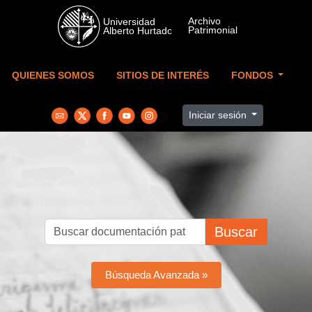
Skip to main content
QUIENES SOMOS
SITIOS DE INTERÉS
FONDOS
Iniciar sesión
Buscar
Búsqueda Avanzada »