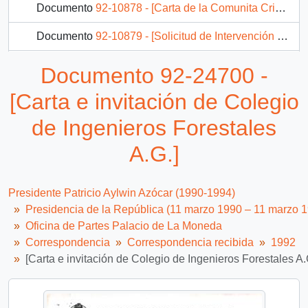
Documento
92-10878 - [Carta de la Comunita Cristiana de Zugliano dirigida al Presidente Patricio Aylwin]
Documento
92-10879 - [Solicitud de Intervención dirigida al Presidente Patricio Aylwin, referente a temática docente]
Documento
92-10880 - [Solicitud de Pensión dirigida al Presidente Patricio Aylwin]
Documento 92-24700 -
Documento
92-10882 - [Envío de pergamino dirigido al Presidente Patricio Aylwin]
[Carta e invitación de Colegio
1594 más...
de Ingenieros Forestales
A.G.]
Presidente Patricio Aylwin Azócar (1990-1994)
Presidencia de la República (11 marzo 1990 – 11 marzo 
Oficina de Partes Palacio de La Moneda
Correspondencia
Correspondencia recibida
1992
[Carta e invitación de Colegio de Ingenieros Forestales A.