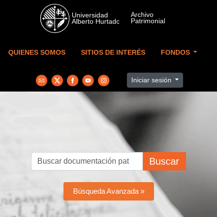
Skip to main content
QUIENES SOMOS
SITIOS DE INTERÉS
FONDOS
Iniciar sesión
Buscar
Búsqueda Avanzada »