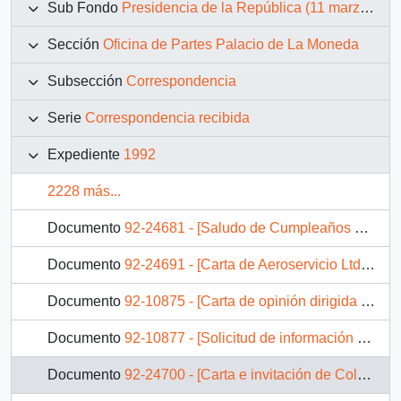
Sub Fondo
Presidencia de la República (11 marzo 1990 – 11 marzo 1994)
Sección
Oficina de Partes Palacio de La Moneda
Subsección
Correspondencia
Serie
Correspondencia recibida
Expediente
1992
2228 más...
Documento
92-24681 - [Saludo de Cumpleaños al Presidente Patricio Aylwin]
Documento
92-24691 - [Carta de Aeroservicio Ltda.]
Documento
92-10875 - [Carta de opinión dirigida al Presidente Patricio Aylwin, referente a temáticas de multiculturalidad]
Documento
92-10877 - [Solicitud de información de la historia de Chile dirigida al Presidente Patricio Aylwin]
Documento
92-24700 - [Carta e invitación de Colegio de Ingenieros Forestales A.G.]