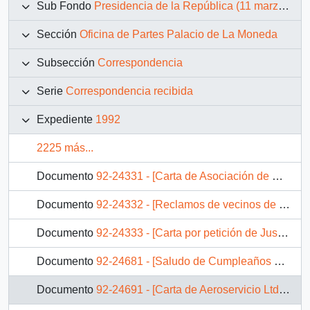
Sub Fondo
Presidencia de la República (11 marzo 1990 – 11 marzo 1994)
Sección
Oficina de Partes Palacio de La Moneda
Subsección
Correspondencia
Serie
Correspondencia recibida
Expediente
1992
2225 más...
Documento
92-24331 - [Carta de Asociación de Empleados del Servicio Electoral, ADERECH]
Documento
92-24332 - [Reclamos de vecinos de Villa Olímpica por demoras en reparación de edificios]
Documento
92-24333 - [Carta por petición de Justicia por desaparición de Nelson Curiñir]
Documento
92-24681 - [Saludo de Cumpleaños al Presidente Patricio Aylwin]
Documento
92-24691 - [Carta de Aeroservicio Ltda.]