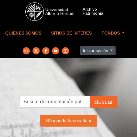
Skip to main content
QUIENES SOMOS
SITIOS DE INTERÉS
FONDOS
Iniciar sesión
Buscar
Búsqueda Avanzada »