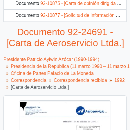
Documento
92-10875 - [Carta de opinión dirigida al Presidente Patricio Aylwin, referente a temáticas de multiculturalidad]
Documento
92-10877 - [Solicitud de información de la historia de Chile dirigida al Presidente Patricio Aylwin]
Documento
92-24700 - [Carta e invitación de Colegio de Ingenieros Forestales A.G.]
Documento 92-24691 -
Documento
92-10878 - [Carta de la Comunita Cristiana de Zugliano dirigida al Presidente Patricio Aylwin]
[Carta de Aeroservicio Ltda.]
1597 más...
Presidente Patricio Aylwin Azócar (1990-1994)
Presidencia de la República (11 marzo 1990 – 11 marzo 
Oficina de Partes Palacio de La Moneda
Correspondencia
Correspondencia recibida
1992
[Carta de Aeroservicio Ltda.]