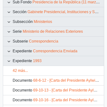
Sub Fondo
Presidencia de la República (11 marzo 1990 – 11 marzo 1994)
Sección
Gabinete Presidencial, Instituciones y Servicios
Subsección
Ministerios
Serie
Ministerio de Relaciones Exteriores
Subserie
Correspondencia
Expediente
Correspondencia Enviada
Expediente
1993
42 más...
Documento
68-6-12 - [Carta del Presidente Aylwin al Embajador de Chile ante la Santa Sede El Vaticano].
Documento
69-10-13 - [Carta del Presidente Aylwin al Presidente de la Organización para la Liberación Palestina, enviando su reconocimiento por valiosa contribución a la noble causa de la paz].
Documento
69-10-16 - [Carta del Presidente Aylwin al Presidente de la República del Paraguay, adjuntando del Presidente Clinton]