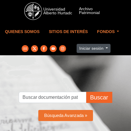
Skip to main content
QUIENES SOMOS
SITIOS DE INTERÉS
FONDOS
Iniciar sesión
Buscar
Búsqueda Avanzada »