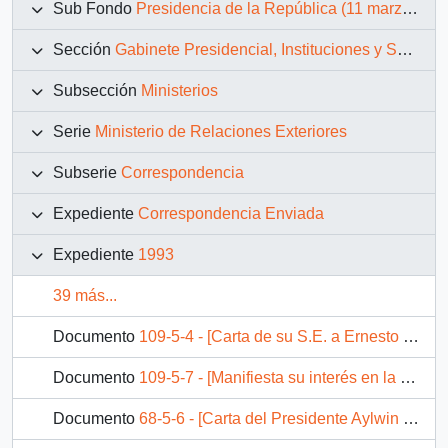
Sub Fondo
Presidencia de la República (11 marzo 1990 – 11 marzo 1994)
Sección
Gabinete Presidencial, Instituciones y Servicios
Subsección
Ministerios
Serie
Ministerio de Relaciones Exteriores
Subserie
Correspondencia
Expediente
Correspondencia Enviada
Expediente
1993
39 más...
Documento
109-5-4 - [Carta de su S.E. a Ernesto Tironi Barrios le agradece los antecedentes que le dejó de la Comisión Internacional de Juristas y sobre la Ronda Uruguay]
Documento
109-5-7 - [Manifiesta su interés en la incorporación del Grupo de los 15]
Documento
68-5-6 - [Carta del Presidente Aylwin al Embajador de Chile en Argentina, agradeciendo la Memoria de la Embajada de Chile en la República Argentina del año 1992 y el Plan de Trabajo para 1993].