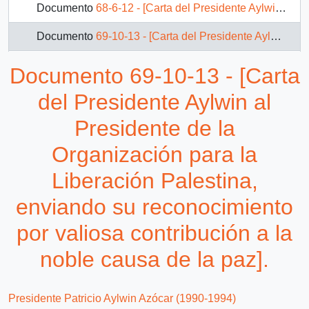
Documento
68-6-12 - [Carta del Presidente Aylwin al Embajador de Chile ante la Santa Sede El Vaticano].
Documento
69-10-13 - [Carta del Presidente Aylwin al Presidente de la Organización para la Liberación Palestina, enviando su reconocimiento por valiosa contribución a la noble causa de la paz].
Documento
69-10-16 - [Carta del Presidente Aylwin al Presidente de la República del Paraguay, adjuntando del Presidente Clinton]
Documento 69-10-13 - [Carta
Documento
69-10-17 - [Carta del Presidente Aylwin al Presidente de la República del Paraguay].
del Presidente Aylwin al
Documento
69-10-18 - [Carta del Presidente Aylwin al Presidente de la República del Perú, adjuntando carta de Presidente Clinton].
Presidente de la
Organización para la
Documento
69-10-19 - [Carta del Presidente Aylwin al Presidente de la República Peruana].
Liberación Palestina,
99 más...
enviando su reconocimiento
por valiosa contribución a la
noble causa de la paz].
Presidente Patricio Aylwin Azócar (1990-1994)