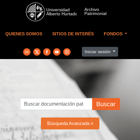
Skip to main content
QUIENES SOMOS
SITIOS DE INTERÉS
FONDOS
Iniciar sesión
Buscar
Búsqueda Avanzada »