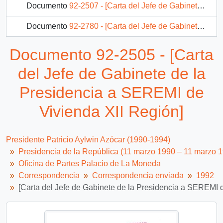
Documento
92-2507 - [Carta del Jefe de Gabinete de la Presidencia a Presidente del Banco del Estado de Chile]
Documento
92-2780 - [Carta del Jefe de Gabinete de la Presidencia a Alcalde de Vilcún]
Documento
92-2781 - [Carta del Jefe de Gabinete de la Presidencia a Director del INP]
Documento 92-2505 - [Carta
Documento
92-2782 - [Carta del Jefe de Gabinete de la Presidencia a Superintendente de Bancos e Instituciones Financieras]
del Jefe de Gabinete de la
194 más...
Presidencia a SEREMI de
Vivienda XII Región]
Presidente Patricio Aylwin Azócar (1990-1994)
Presidencia de la República (11 marzo 1990 – 11 marzo 
Oficina de Partes Palacio de La Moneda
Correspondencia
Correspondencia enviada
1992
[Carta del Jefe de Gabinete de la Presidencia a SEREMI 