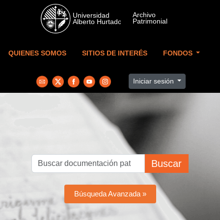
Skip to main content
QUIENES SOMOS
SITIOS DE INTERÉS
FONDOS
Iniciar sesión
Buscar
Búsqueda Avanzada »