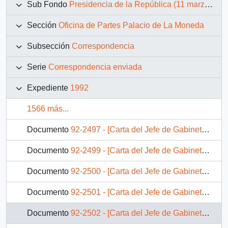
Sub Fondo
Presidencia de la República (11 marzo 1990 – 11 marzo 1994)
Sección
Oficina de Partes Palacio de La Moneda
Subsección
Correspondencia
Serie
Correspondencia enviada
Expediente
1992
1566 más...
Documento
92-2497 - [Carta del Jefe de Gabinete de la Presidencia a Gerente General Codelco División El Teniente]
Documento
92-2499 - [Carta del Jefe de Gabinete de la Presidencia a Subsecretario de Desarrollo Regional y Administrativo]
Documento
92-2500 - [Carta del Jefe de Gabinete de la Presidencia a Director de División Gobierno Interior]
Documento
92-2501 - [Carta del Jefe de Gabinete de la Presidencia a Subsecretaria de Vivienda]
Documento
92-2502 - [Carta del Jefe de Gabinete de la Presidencia a SEREMI de Vivienda V Región]