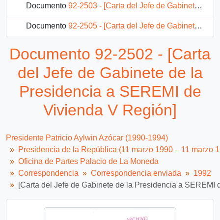
Documento
92-2503 - [Carta del Jefe de Gabinete de la Presidencia a Alcalde de Angol]
Documento
92-2505 - [Carta del Jefe de Gabinete de la Presidencia a SEREMI de Vivienda XII Región]
Documento
92-2507 - [Carta del Jefe de Gabinete de la Presidencia a Presidente del Banco del Estado de Chile]
Documento 92-2502 - [Carta
Documento
92-2780 - [Carta del Jefe de Gabinete de la Presidencia a Alcalde de Vilcún]
del Jefe de Gabinete de la
196 más...
Presidencia a SEREMI de
Vivienda V Región]
Presidente Patricio Aylwin Azócar (1990-1994)
Presidencia de la República (11 marzo 1990 – 11 marzo 
Oficina de Partes Palacio de La Moneda
Correspondencia
Correspondencia enviada
1992
[Carta del Jefe de Gabinete de la Presidencia a SEREMI 