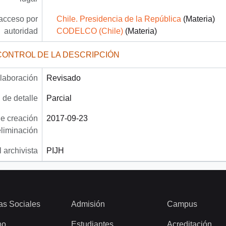
acceso por
Chile. Presidencia de la República
(Materia)
autoridad
CODELCO (Chile)
(Materia)
CONTROL DE LA DESCRIPCIÓN
laboración
Revisado
 de detalle
Parcial
e creación
2017-09-23
eliminación
 archivista
PIJH
as Sociales
Admisión
Campus
ho
Estudiantes
Acreditación