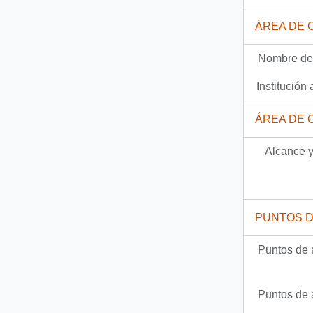
Documento
92-95 - [Carta del Jefe de Gabinete de la Presidencia a Director de Comisión Especial de Pueblos Indígenas]
ÁREA DE 
1131 más...
Nombre del
Institución 
ÁREA DE 
Alcance y
PUNTOS 
Puntos de 
Puntos de 