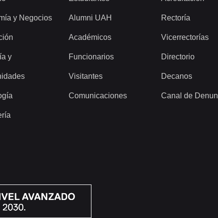
mía y Negocios
Alumni UAH
Rectoría
ción
Académicos
Vicerrectorías
ía y
Funcionarios
Directorio
idades
Visitantes
Decanos
ogía
Comunicaciones
Canal de Denun
ería