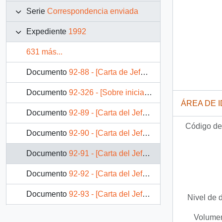
Serie
Correspondencia enviada
Expediente
1992
631 más...
Documento
92-88 - [Carta de Jefe de Gabinete de la Presidencia a Intendente de la XI Región]
Documento
92-326 - [Sobre iniciativa para que participe una delegación del ejército argentino en la conmemoración de la Batalla de Chacabuco]
ÁREA DE 
Documento
92-89 - [Carta del Jefe de Gabinete de la Presidencia a Subsecretario de Agricultura]
Código de 
Documento
92-90 - [Carta del Jefe de Gabinete de la Presidencia a Subsecretario de Desarrollo Regional y Administrativo]
Documento
92-91 - [Carta del Jefe de Gabinete de la Presidencia a Gerente General Codelco División Salvador]
Documento
92-92 - [Carta del Jefe de Gabinete de la Presidencia a Intendente de la VI Región]
Documento
92-93 - [Carta del Jefe de Gabinete de la Presidencia a Gerente General de Correos de Chile]
Nivel de 
Documento
92-94 - [Carta del Jefe de Gabinete de la Presidencia al Subsecretario de Educación]
Volumen