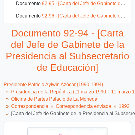
Documento
92-95 - [Carta del Jefe de Gabinete de la Presidencia a Director de Comisión Especial de Pueblos Indígenas]
Documento
92-96 - [Carta del Jefe de Gabinete de la Presidencia a Subsecretario del Interior]
Documento
92-97 - [Carta del Jefe de Gabinete de la Presidencia a Alcalde de Ñuñoa]
Documento 92-94 - [Carta
Documento
92-098 - [Carta del Jefe de Gabinete de la Presidencia a Ministro de Hacienda]
del Jefe de Gabinete de la
1128 más...
Presidencia al Subsecretario
de Educación]
Presidente Patricio Aylwin Azócar (1990-1994)
Presidencia de la República (11 marzo 1990 – 11 marzo 
Oficina de Partes Palacio de La Moneda
Correspondencia
Correspondencia enviada
1992
[Carta del Jefe de Gabinete de la Presidencia al Subsecre