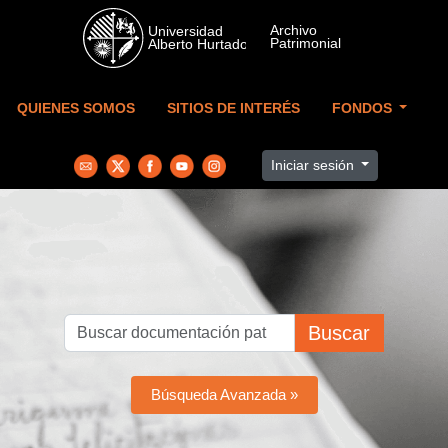
Skip to main content
QUIENES SOMOS
SITIOS DE INTERÉS
FONDOS
Iniciar sesión
Buscar
Búsqueda Avanzada »