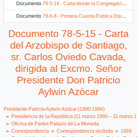
Documento
78-5-16 - Carta desde la Congregación de los Sagrados Corazones, de su Provincial, sr. Enrique Moreno Laval, dirigida al Excmo. Señor Presidente de la República, Don Patricio Aylwin Azócar
Documento
78-6-8 - Primera Cuenta Publica Diputado Octavio Jara Wolff Los Angeles, Septiembre de 1993
Documento
60-12-7 - Carta del sr. Osvaldo F. de Castro Larraín, dirigida al Señor Presidente de la República, Don Patricio Aylwin
Documento 78-5-15 - Carta
Documento
110-1-10 - [Invitacion a Conferencia sobre "Humanismo y Democracia"]
del Arzobispo de Santiago,
11 más...
sr. Carlos Oviedo Cavada,
dirigida al Excmo. Señor
Presidente Don Patricio
Aylwin Azócar
Presidente Patricio Aylwin Azócar (1990-1994)
Presidencia de la República (11 marzo 1990 – 11 marzo 
Oficina de Partes Palacio de La Moneda
Correspondencia
Correspondencia recibida
1993