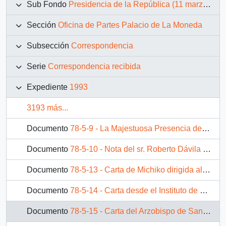
Sub Fondo
Presidencia de la República (11 marzo 1990 – 11 marzo 1994)
Sección
Oficina de Partes Palacio de La Moneda
Subsección
Correspondencia
Serie
Correspondencia recibida
Expediente
1993
3193 más...
Documento
78-5-9 - La Majestuosa Presencia de la Democracia en la Cordillera Andina
Documento
78-5-10 - Nota del sr. Roberto Dávila Díaz, Ministro de la Corte Suprema de Justicia, dirigida al Presidente de la República, Patricio Aylwin
Documento
78-5-13 - Carta de Michiko dirigida al Presidente Aylwin
Documento
78-5-14 - Carta desde el Instituto de Estudios Internacionales [Universidad de Chile] del sr. Gustavo Lagos Matus, dirigida al Excmo. Sr. Presidente de la República, don Patricio Aylwin
Documento
78-5-15 - Carta del Arzobispo de Santiago, sr. Carlos Oviedo Cavada, dirigida al Excmo. Señor Presidente Don Patricio Aylwin Azócar