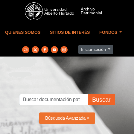
Skip to main content
QUIENES SOMOS
SITIOS DE INTERÉS
FONDOS
Iniciar sesión
Buscar
Búsqueda Avanzada »