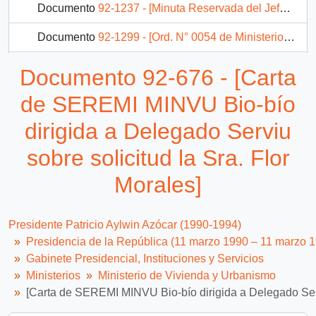
Documento
92-1237 - [Minuta Reservada del Jefe de Gabinete de la Subsecretaria de Vivienda y Urbanismo sobre Encuesta Social]
Documento
92-1299 - [Ord. N° 0054 de Ministerio de Vivienda remitiendo antecedentes de la Sra. Celia Carvajal]
Documento
92-1302 - [Ord n°0056 de SERVIU Maule dando respuesta a comité de allegados el Trigal]
Documento 92-676 - [Carta
85 más...
de SEREMI MINVU Bio-bío
dirigida a Delegado Serviu
sobre solicitud la Sra. Flor
Morales]
Presidente Patricio Aylwin Azócar (1990-1994)
Presidencia de la República (11 marzo 1990 – 11 marzo 
Gabinete Presidencial, Instituciones y Servicios
Ministerios
Ministerio de Vivienda y Urbanismo
[Carta de SEREMI MINVU Bio-bío dirigida a Delegado Servi