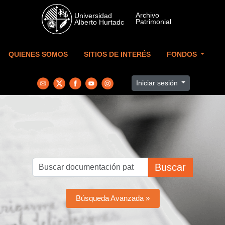
Skip to main content
QUIENES SOMOS
SITIOS DE INTERÉS
FONDOS
Iniciar sesión
Buscar
Búsqueda Avanzada »