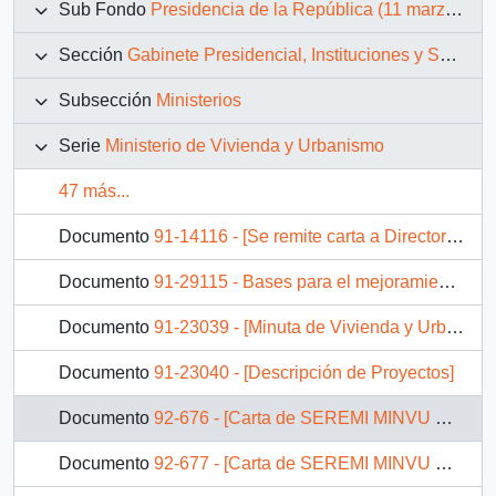
Sub Fondo
Presidencia de la República (11 marzo 1990 – 11 marzo 1994)
Sección
Gabinete Presidencial, Instituciones y Servicios
Subsección
Ministerios
Serie
Ministerio de Vivienda y Urbanismo
47 más...
Documento
91-14116 - [Se remite carta a Directora SERVIU VII Región]
Documento
91-29115 - Bases para el mejoramiento de credito hipotecario
Documento
91-23039 - [Minuta de Vivienda y Urbanismo Metas Ministeriales]
Documento
91-23040 - [Descripción de Proyectos]
Documento
92-676 - [Carta de SEREMI MINVU Bio-bío dirigida a Delegado Serviu sobre solicitud la Sra. Flor Morales]
Documento
92-677 - [Carta de SEREMI MINVU Bio-bío dirigida a Delegado SERVIU sobre solicitud la Sr. Oscar Carrillo]