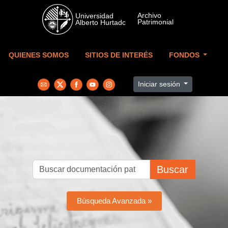
Skip to main content
QUIENES SOMOS
SITIOS DE INTERÉS
FONDOS
Iniciar sesión
Buscar
Búsqueda Avanzada »