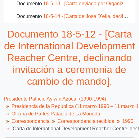
Documento
18-5-13 - [Carta enviada por Organización intereclesiástica para cooperación al desarrollo, declinando invitación a ceremonia de cambio de mando].
Documento
18-5-14 - [Carta de José D'elía, declinando invitación a ceremonia de cambio de mando].
Documento
18-5-15 - [Carta aceptando invitación a ceremonia de cambio de mando].
Documento 18-5-12 - [Carta
Documento
18-5-16 - [Carta declinando invitación a ceremonia de cambio de mando].
de International Development
1091 más...
Reacher Centre, declinando
invitación a ceremonia de
cambio de mando].
Presidente Patricio Aylwin Azócar (1990-1994)
Presidencia de la República (11 marzo 1990 – 11 marzo 
Oficina de Partes Palacio de La Moneda
Correspondencia
Correspondencia recibida
1990
[Carta de International Development Reacher Centre, dec