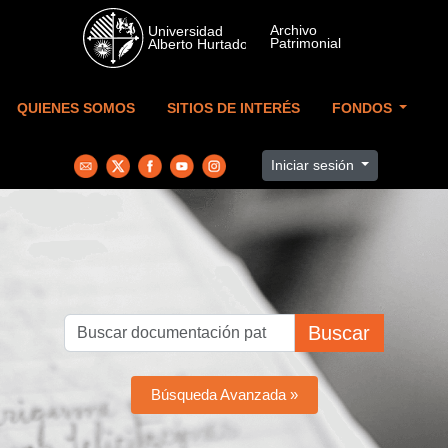
Skip to main content
QUIENES SOMOS
SITIOS DE INTERÉS
FONDOS
Iniciar sesión
Buscar
Búsqueda Avanzada »