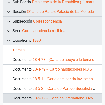
Sub Fondo
Presidencia de la República (11 marzo 1990 – 11 marzo 1994)
Sección
Oficina de Partes Palacio de La Moneda
Subsección
Correspondencia
Serie
Correspondencia recibida
Expediente
1990
19 más...
Documento
18-4-78 - [Carta de apoyo a la toma de gobierno del Presidente Aylwin].
Documento
18-4-79 - [Cargo habitaciones NO SHOW ; Transmisión de mando].
Documento
18-5-1 - [Carta declinando invitación a participar en las Ceremonias de su asunción a la Presidencia de la República].
Documento
18-5-2 - [Carta de Partido Socialista de Austria, declinando invitación a asunción a la Presidencia de la República].
Documento
18-5-12 - [Carta de International Development Reacher Centre, declinando invitación a ceremonia de cambio de mando].