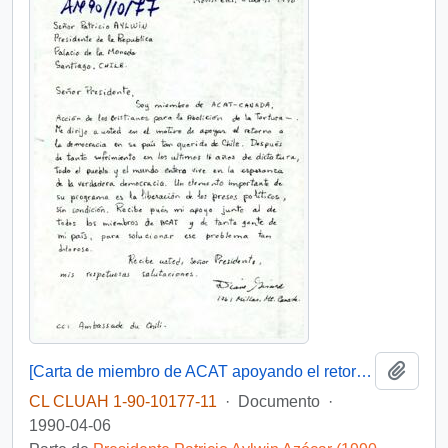
Añadi
[Carta de miembro de ACAT apoyando el retorno a la democracia y la liberación de los presos políticos]
CL CLUAH 1-90-10177-11
·
Documento
·
1990-04-06