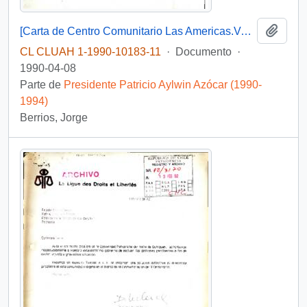
Añadi
[Carta de Centro Comunitario Las Americas.Vancouver.B.C. pidiendo la liberación de los presos políticos]
CL CLUAH 1-1990-10183-11
·
Documento
·
1990-04-08
Parte de
Presidente Patricio Aylwin Azócar (1990-
1994)
Berrios, Jorge