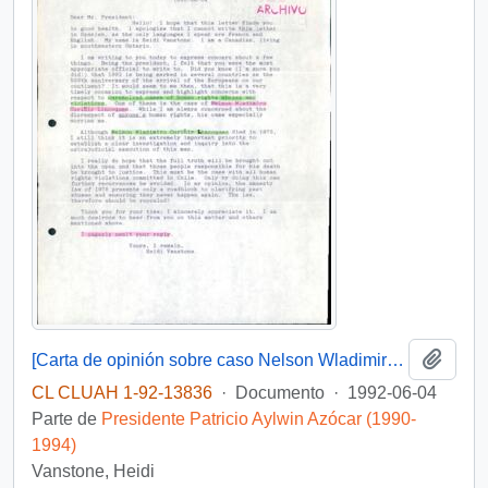
Añadi
[Carta de opinión sobre caso Nelson Wladimiro Curiñir Lincoqueo]
CL CLUAH 1-92-13836
·
Documento
·
1992-06-04
Parte de
Presidente Patricio Aylwin Azócar (1990-
1994)
Vanstone, Heidi