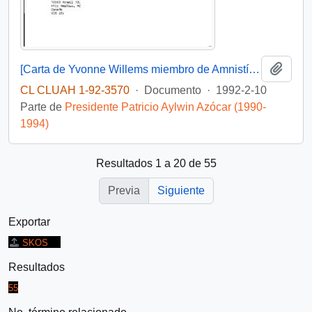
Añadi
[Carta de Yvonne Willems miembro de Amnistía Internacional sobre caso CODEPU]
CL CLUAH 1-92-3570
·
Documento
·
1992-2-10
Parte de
Presidente Patricio Aylwin Azócar (1990-
1994)
Resultados 1 a 20 de 55
Previa
Siguiente
Exportar
SKOS
Resultados
55