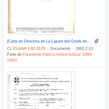
Añadi
[Carta de Directora de La Ligues des Droits dirigida a Presidencia]
CL CLUAH 1-92-3170
·
Documento
·
1992-2-13
Parte de
Presidente Patricio Aylwin Azócar (1990-
1994)