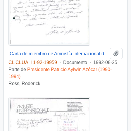
Añadi
[Carta de miembro de Amnistía Internacional dirigida al Presidente Patricio Aylwin, referente a pena de muerte]
CL CLUAH 1-92-19959
·
Documento
·
1992-08-25
Parte de
Presidente Patricio Aylwin Azócar (1990-
1994)
Ross, Roderick