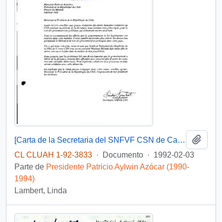
Añadi
[Carta de la Secretaria del SNFVF CSN de Canadá dirigida al Presidente Patricio Aylwin]
CL CLUAH 1-92-3833
·
Documento
·
1992-02-03
Parte de
Presidente Patricio Aylwin Azócar (1990-
1994)
Lambert, Linda