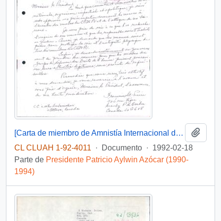
Añadi
[Carta de miembro de Amnistía Internacional dirigida al Presidente Patricio Aylwin, referente a situación de CODEPU]
CL CLUAH 1-92-4011
·
Documento
·
1992-02-18
Parte de
Presidente Patricio Aylwin Azócar (1990-
1994)