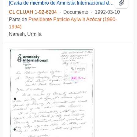
Añadi
[Carta de miembro de Amnistía Internacional dirigida al Presidente Patricio Aylwin]
CL CLUAH 1-92-6204
·
Documento
·
1992-03-10
Parte de
Presidente Patricio Aylwin Azócar (1990-
1994)
Naresh, Urmila