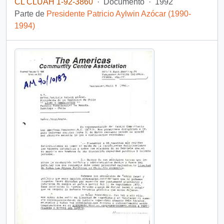
CL CLUAH 1-92-3860
·
Documento
·
1992
Parte de
Presidente Patricio Aylwin Azócar (1990-
1994)