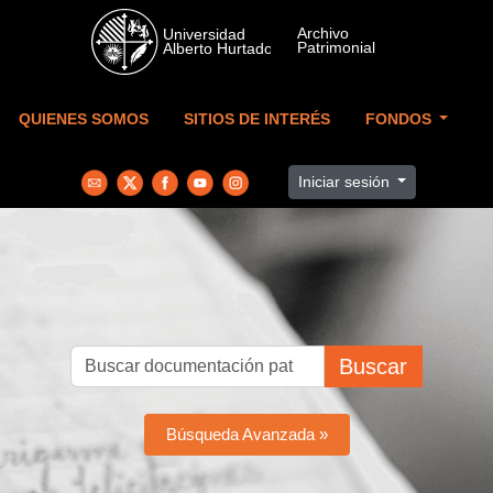
Skip to main content
QUIENES SOMOS
SITIOS DE INTERÉS
FONDOS
Iniciar sesión
Buscar
Búsqueda Avanzada »