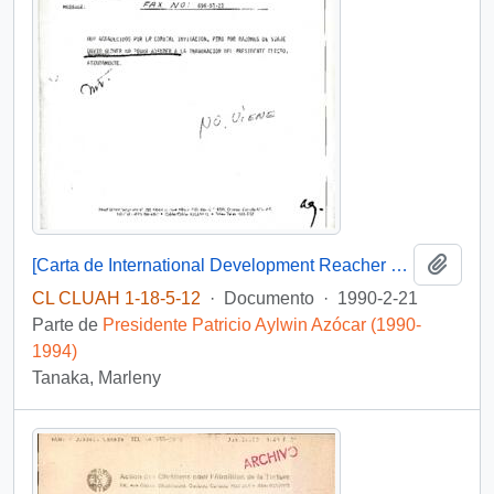
Añadi
[Carta de International Development Reacher Centre, declinando invitación a ceremonia de cambio de mando].
CL CLUAH 1-18-5-12
·
Documento
·
1990-2-21
Parte de
Presidente Patricio Aylwin Azócar (1990-
1994)
Tanaka, Marleny