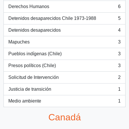
Derechos Humanos
6
, 6 resultados
Detenidos desaparecidos Chile 1973-1988
5
, 5 resultados
Detenidos desaparecidos
4
, 4 resultados
Mapuches
3
, 3 resultados
Pueblos indígenas (Chile)
3
, 3 resultados
Presos políticos (Chile)
3
, 3 resultados
Solicitud de Intervención
2
, 2 resultados
Justicia de transición
1
, 1 resultados
Medio ambiente
1
, 1 resultados
Canadá