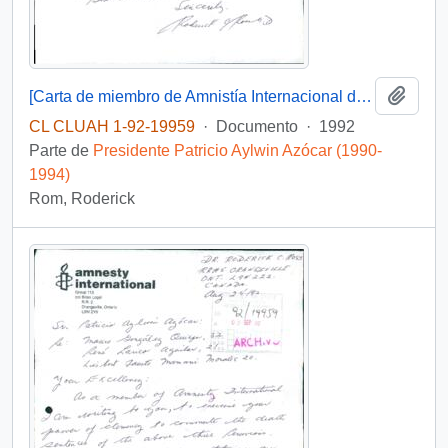
Añadi
[Carta de miembro de Amnistía Internacional dirigida al Presidente Patricio Aylwin referente a conmutar la pena de muerte]
CL CLUAH 1-92-19959
·
Documento
·
1992
Parte de
Presidente Patricio Aylwin Azócar (1990-
1994)
Rom, Roderick