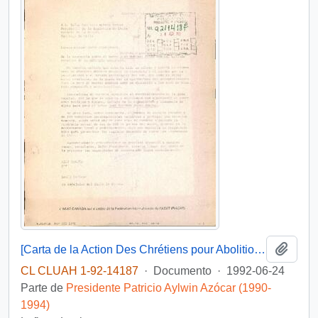
Añadi
[Carta de la Action Des Chrétiens pour Abolition de la Torture dirigida al Presidente Patricio Aylwin]
CL CLUAH 1-92-14187
·
Documento
·
1992-06-24
Parte de
Presidente Patricio Aylwin Azócar (1990-
1994)