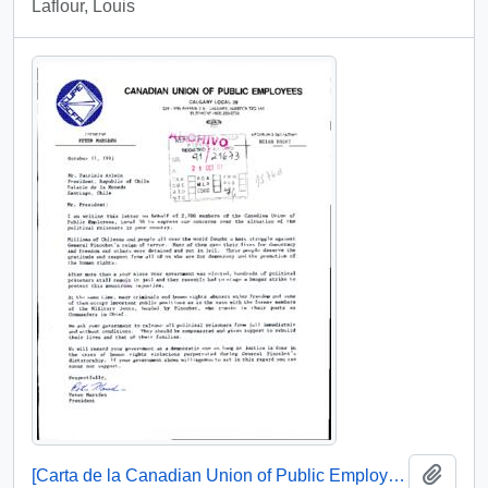
Laflour, Louis
Añadi
[Carta de la Canadian Union of Public Employees dirigida al Presidente Patricio Aylwin]