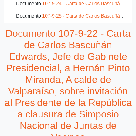
Documento
107-9-24 - Carta de Carlos Bascuñán Edwards, Jefe de Gabinete Presidencial, a Jaime Ravinet de la Fuente, Alcalde de Santiago, sobre invitación al Presidente de la República a aniversario del Museo Chileno de Arte Precolombino
Documento
107-9-25 - Carta de Carlos Bascuñán Edwards, Jefe de Gabinete Presidencial, a Daniel Rodriguez Vergara, Presidente E.A.P., sobre solicitud de audiencia con el Presidente de la República
Documento
107-11-20 - Carta de Carlos Bascuñán Edwards, Jefe de Gabinete Presidencial, a Esmeralda Ramos, Colegio de Bibliotecarias de Chile A.G., sobre invitación al Presidente de la República a Jornadas Bibliotecarias Nacionales
Documento 107-9-22 - Carta
31 más...
de Carlos Bascuñán
Edwards, Jefe de Gabinete
Presidencial, a Hernán Pinto
Miranda, Alcalde de
Valparaíso, sobre invitación
al Presidente de la República
a clausura de Simposio
Nacional de Juntas de