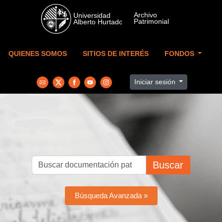
Skip to main content
QUIENES SOMOS
SITIOS DE INTERÉS
FONDOS
Iniciar sesión
Buscar
Búsqueda Avanzada »