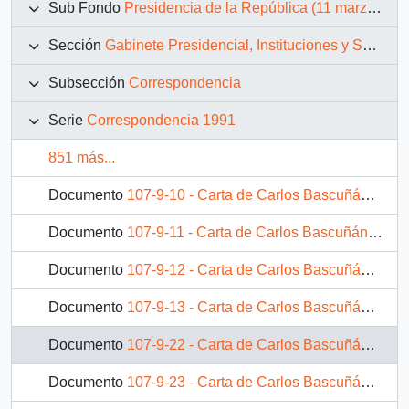
Sub Fondo
Presidencia de la República (11 marzo 1990 – 11 marzo 1994)
Sección
Gabinete Presidencial, Instituciones y Servicios
Subsección
Correspondencia
Serie
Correspondencia 1991
851 más...
Documento
107-9-10 - Carta de Carlos Bascuñán Edwards, Jefe de Gabinete Presidencial, a René Maturana Maldonado, Alcalde de Pichilemu, sobre invitación al Presidente de la República a ceremonia del centenario de Pichilemu.
Documento
107-9-11 - Carta de Carlos Bascuñán Edwards, Jefe de Gabinete Presidencial, a Oriette Marino W., Directora Escuela D-597 de La Cisterna, sobre invitación al Presidente de la República a aniversario del establecimiento
Documento
107-9-12 - Carta de Carlos Bascuñán Edwards, Jefe de Gabinete Presidencial, a Iván Navarro Abarzúa, Director General DIGEDER, sobre invitación al Presidente de la República a inauguración de Encuentro Internacional de Mini-Basquetbol en Melipilla
Documento
107-9-13 - Carta de Carlos Bascuñán Edwards, Jefe de Gabinete Presidencial, a Marta Ossa de Errázuriz, Vice Presidenta Ejecutiva del Voto Nacional O’Higgins, sobre solicitud de audiencia con el Presidente de la República
Documento
107-9-22 - Carta de Carlos Bascuñán Edwards, Jefe de Gabinete Presidencial, a Hernán Pinto Miranda, Alcalde de Valparaíso, sobre invitación al Presidente de la República a clausura de Simposio Nacional de Juntas de Vecinos
Documento
107-9-23 - Carta de Carlos Bascuñán Edwards, Jefe de Gabinete Presidencial, a Jorge Mario Quinzio, Presidente Capítulo Chileno del Ombudsman, sobre invitación al Presidente de la República a II Simposio Nacional del Ombudsman