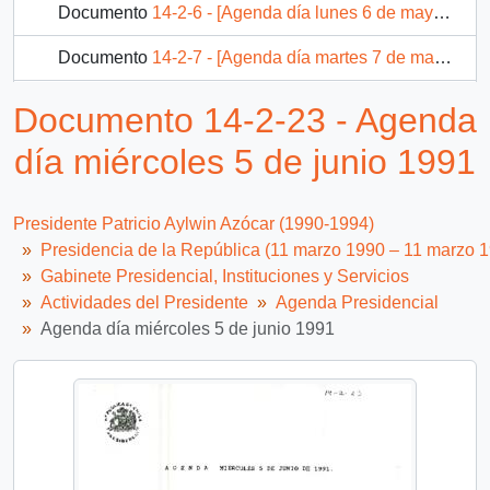
Documento
14-2-6 - [Agenda día lunes 6 de mayo 1991
Documento
14-2-7 - [Agenda día martes 7 de mayo 1991
Documento
14-2-8 - [Agenda día 8 de mayo 1991]
Documento 14-2-23 - Agenda
507 más...
día miércoles 5 de junio 1991
Presidente Patricio Aylwin Azócar (1990-1994)
Presidencia de la República (11 marzo 1990 – 11 marzo 
Gabinete Presidencial, Instituciones y Servicios
Actividades del Presidente
Agenda Presidencial
Agenda día miércoles 5 de junio 1991