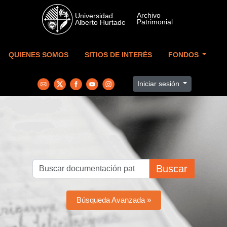
Skip to main content
QUIENES SOMOS
SITIOS DE INTERÉS
FONDOS
Iniciar sesión
Buscar
Búsqueda Avanzada »