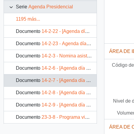
Serie
Agenda Presidencial
1195 más...
Documento
14-2-22 - [Agenda día martes 2 de junio 1991
Documento
14-2-23 - Agenda día miércoles 5 de junio 1991
ÁREA DE 
Documento
14-2-3 - Nomina asistentes almuerzo día martes 30 de abril 1991
Código de 
Documento
14-2-6 - [Agenda día lunes 6 de mayo 1991
Documento
14-2-7 - [Agenda día martes 7 de mayo 1991
Documento
14-2-8 - [Agenda día 8 de mayo 1991]
Nivel de 
Documento
14-2-9 - [Agenda día jueves 9 de mayo 1991
Volumen
Documento
23-3-8 - Programa visita de S.E. el presidente de la república a VII región
ÁREA DE 
Documento
22-5-13 - Entrega Posta Los Lirios Comuna de Requinoa, VI Región