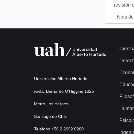
revisión 
Nota del
Cienci
Derec
Econo
Universidad Alberto Hurtado
Educa
Avda. Bernardo O’Higgins 1825
Filosof
Metro Los Héroes
Human
Santiago de Chile
Psicol
Teléfono +56 2 2692 0200
Ingeni