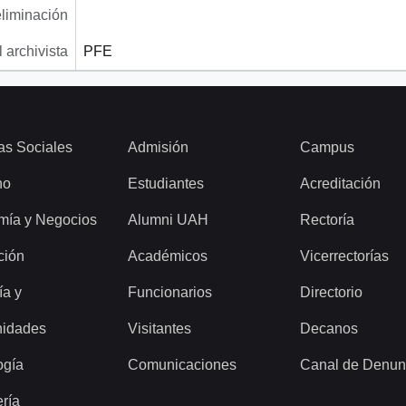
eliminación
 archivista
PFE
as Sociales
Admisión
Campus
ho
Estudiantes
Acreditación
mía y Negocios
Alumni UAH
Rectoría
ción
Académicos
Vicerrectorías
ía y
Funcionarios
Directorio
idades
Visitantes
Decanos
ogía
Comunicaciones
Canal de Denun
ería