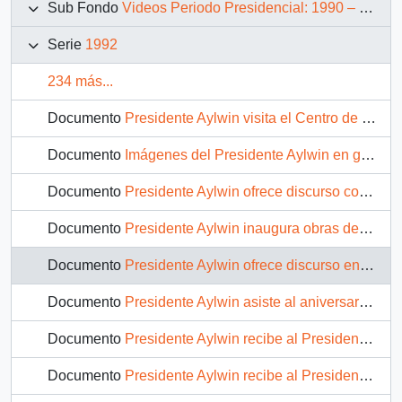
Sub Fondo
Videos Periodo Presidencial: 1990 – 1994
Serie
1992
234 más...
Documento
Presidente Aylwin visita el Centro de Perfeccionamiento, Experimentación e Investigaciones Pedagógicas - CPEIP: video
Documento
Imágenes del Presidente Aylwin en gira por Chillán, Carmen y Cabrero: video
Documento
Presidente Aylwin ofrece discurso con motivo del Natalicio de Bernardo O'Higgins: video
Documento
Presidente Aylwin inaugura obras de alcantarillado en el Carmen: video
Documento
Presidente Aylwin ofrece discurso en Chillán: video
Documento
Presidente Aylwin asiste al aniversario del Acuerdo Nacional para la Transición a la Plena Democracia: video
Documento
Presidente Aylwin recibe al Presidente Carlos Menem en Aeropuerto: video
Documento
Presidente Aylwin recibe al Presidente Carlos Menem en La Moneda: video