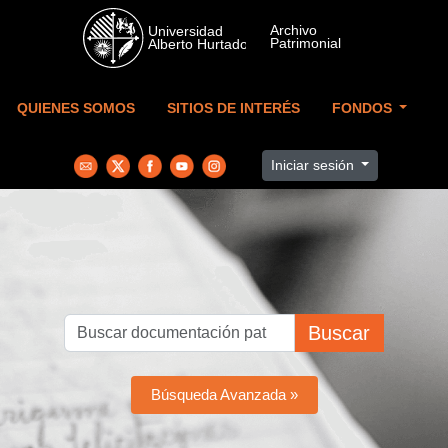
Skip to main content
QUIENES SOMOS
SITIOS DE INTERÉS
FONDOS
Iniciar sesión
Buscar
Búsqueda Avanzada »