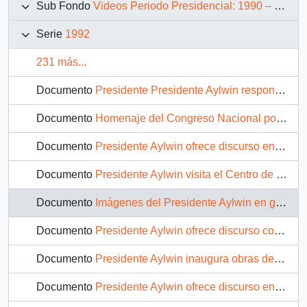
Sub Fondo
Videos Periodo Presidencial: 1990 – 1994
Serie
1992
231 más...
Documento
Presidente Presidente Aylwin responde preguntas de la prensa miembros de la Asociación de Corresponsales Extranjeros: video
Documento
Homenaje del Congreso Nacional por aniversario de la Universidad de Chile: video
Documento
Presidente Aylwin ofrece discurso en el Centro de Perfeccionamiento, Experimentación e Investigaciones Pedagógicas - CPEIP: video
Documento
Presidente Aylwin visita el Centro de Perfeccionamiento, Experimentación e Investigaciones Pedagógicas - CPEIP: video
Documento
Imágenes del Presidente Aylwin en gira por Chillán, Carmen y Cabrero: video
Documento
Presidente Aylwin ofrece discurso con motivo del Natalicio de Bernardo O'Higgins: video
Documento
Presidente Aylwin inaugura obras de alcantarillado en el Carmen: video
Documento
Presidente Aylwin ofrece discurso en Chillán: video