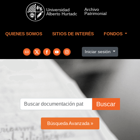
Skip to main content
QUIENES SOMOS
SITIOS DE INTERÉS
FONDOS
Iniciar sesión
Buscar
Búsqueda Avanzada »