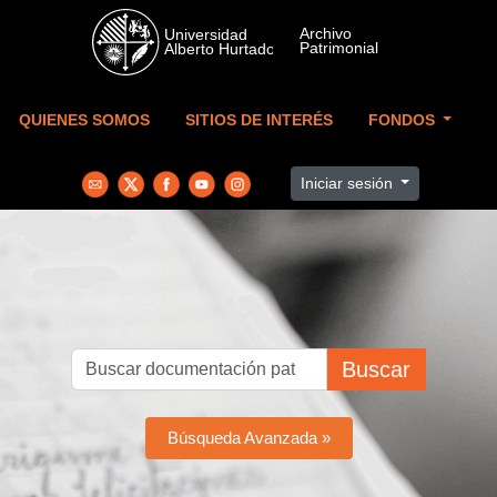
Skip to main content
QUIENES SOMOS
SITIOS DE INTERÉS
FONDOS
Iniciar sesión
Buscar
Búsqueda Avanzada »