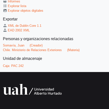
Informes
Explorar lista
Explorar objetos digitales
Exportar
XML de Dublin Core 1.1
EAD 2002 XML
Personas y organizaciones relacionadas
Somavía, Juan
(Creador)
Chile. Ministerio de Relaciones Exteriores
(Materia)
Unidad de almacenaje
Caja:
PAC 242