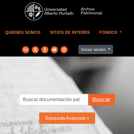
Skip to main content
QUIENES SOMOS
SITIOS DE INTERÉS
FONDOS
Iniciar sesión
Buscar
Búsqueda Avanzada »