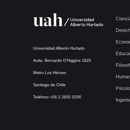
Cienci
Derec
Econo
Universidad Alberto Hurtado
Educa
Avda. Bernardo O’Higgins 1825
Filosof
Metro Los Héroes
Human
Santiago de Chile
Psicol
Teléfono +56 2 2692 0200
Ingeni