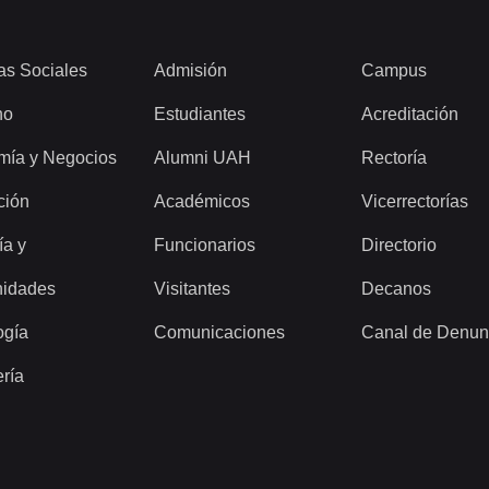
as Sociales
Admisión
Campus
ho
Estudiantes
Acreditación
mía y Negocios
Alumni UAH
Rectoría
ción
Académicos
Vicerrectorías
ía y
Funcionarios
Directorio
idades
Visitantes
Decanos
ogía
Comunicaciones
Canal de Denun
ería