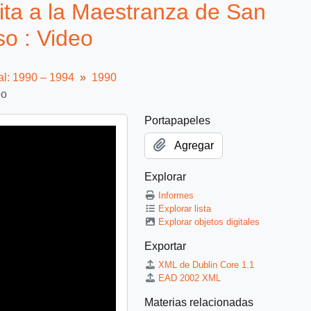
ita a la Maestranza de San
so : Video
al: 1990 – 1994
1990
eo
Portapapeles
Agregar
Explorar
Informes
Explorar lista
Explorar objetos digitales
Exportar
XML de Dublin Core 1.1
EAD 2002 XML
Materias relacionadas