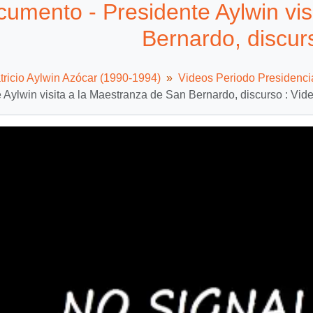
umento - Presidente Aylwin vis
Bernardo, discur
tricio Aylwin Azócar (1990-1994)
Videos Periodo Presidenci
 Aylwin visita a la Maestranza de San Bernardo, discurso : Vid
Video
Player