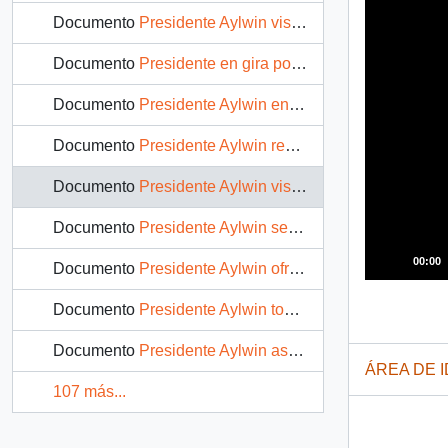
Documento
Presidente Aylwin visita la Población la Greda en gira VIII Región: video
Documento
Presidente en gira por la VIII Región, se reúne con pueblos originarios : video
Documento
Presidente Aylwin en gira por la VIII Región, asiste a conferencia sobre problemáticas de la provincia : video
Documento
Presidente Aylwin recibe en La Moneda a Enrique Iglesias García, presidente del Banco Interamericano del Desarrollo (BID): video
Documento
Presidente Aylwin visita a la Maestranza de San Bernardo, discurso : Video
Documento
Presidente Aylwin se reúne con en el Palacio de la Moneda con ex Presidentes de Bolivia, Lidia Gueiler; de Argentina, Raúl Alfonsín; y de Colombia Belisario Betancourt: Video
00:00
Documento
Presidente Aylwin ofrece discurso durante el Aniversario del Natalicio de Don Bernardo O'Higgins en Chillán : video
Documento
Presidente Aylwin toma juramento al Ministro Secretario General de la Presidencia Enrique Krauss : video
Documento
Presidente Aylwin asiste a Ceremonia de Premiación de la Minería : video
ÁREA DE 
107 más...