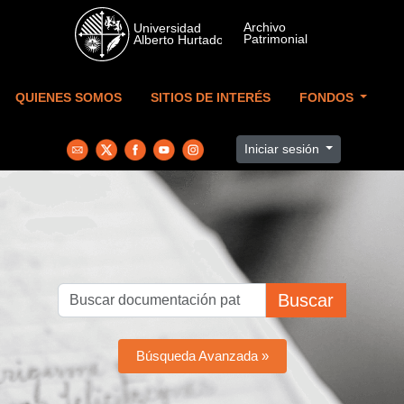
Skip to main content
QUIENES SOMOS
SITIOS DE INTERÉS
FONDOS
Iniciar sesión
Buscar
Búsqueda Avanzada »