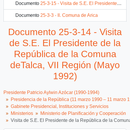
Documento
25-3-15 - Visita de S.E. El Presidente de la República de la Comuna de Cauquenes, VII Región (Mayo 1992)
Documento
25-3-3 - II. Comuna de Arica
Documento
25-3-4 - IV. Medidas especiales para Arica y Parinacota
Documento 25-3-14 - Visita
105 más...
de S.E. El Presidente de la
República de la Comuna
deTalca, VII Región (Mayo
1992)
Presidente Patricio Aylwin Azócar (1990-1994)
Presidencia de la República (11 marzo 1990 – 11 marzo 
Gabinete Presidencial, Instituciones y Servicios
Ministerios
Ministerio de Planificación y Cooperación
Visita de S.E. El Presidente de la República de la Comun