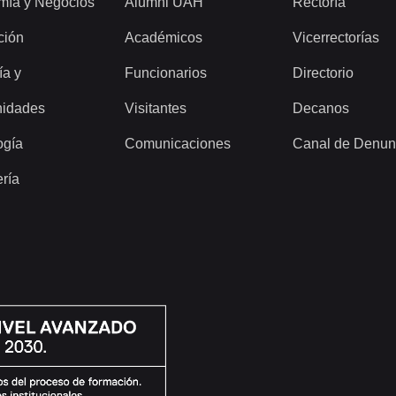
mía y Negocios
Alumni UAH
Rectoría
ción
Académicos
Vicerrectorías
ía y
Funcionarios
Directorio
idades
Visitantes
Decanos
ogía
Comunicaciones
Canal de Denun
ería