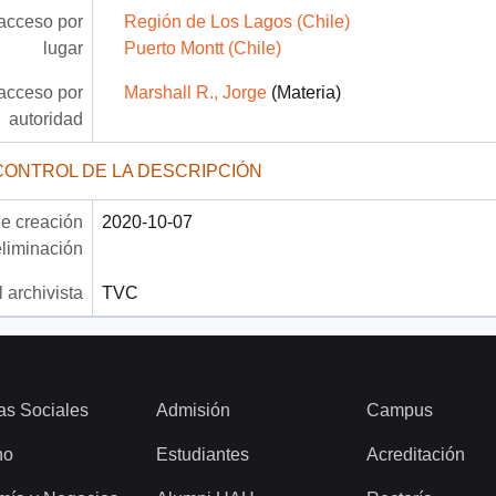
acceso por
Región de Los Lagos (Chile)
lugar
Puerto Montt (Chile)
acceso por
Marshall R., Jorge
(Materia)
autoridad
CONTROL DE LA DESCRIPCIÓN
e creación
2020-10-07
eliminación
 archivista
TVC
as Sociales
Admisión
Campus
ho
Estudiantes
Acreditación