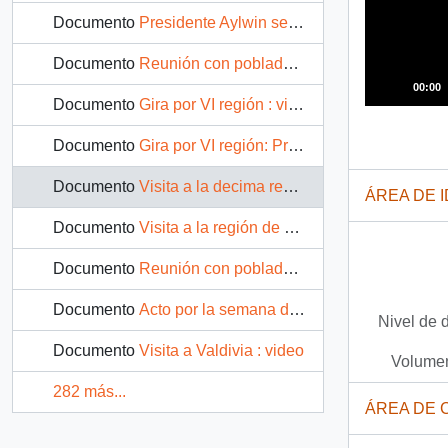
Documento
Presidente Aylwin se reúne con parlamentarios : video
Documento
Reunión con pobladores de Rancagua : video
00:00
Documento
Gira por VI región : video
Documento
Gira por VI región: Provincia de Colchagua : video
Documento
Visita a la decima región: Puerto Montt : Video
ÁREA DE 
Documento
Visita a la región de O'Higgins : video
Documento
Reunión con pobladores de la provincia de Llanquihue: Video
Documento
Acto por la semana de vacación desarrollada por la Junta nacional de auxilio escolar y becas: video
Nivel de 
Documento
Visita a Valdivia : video
Volumen
282 más...
ÁREA DE 