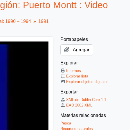
gión: Puerto Montt : Video
al: 1990 – 1994
1991
Portapapeles
Agregar
Explorar
Informes
Explorar lista
Explorar objetos digitales
Exportar
XML de Dublin Core 1.1
EAD 2002 XML
Materias relacionadas
Pesca
Recursos naturales