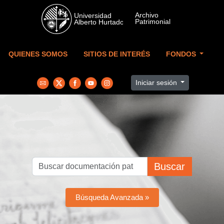
Skip to main content
QUIENES SOMOS
SITIOS DE INTERÉS
FONDOS
Iniciar sesión
Buscar
Búsqueda Avanzada »