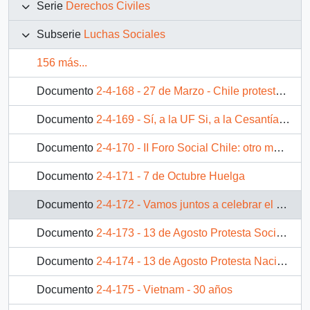
Serie
Derechos Civiles
Subserie
Luchas Sociales
156 más...
Documento
2-4-168 - 27 de Marzo - Chile protesta por Chile
Documento
2-4-169 - Sí, a la UF Si, a la Cesantía Si, a la tortura Si, a pagar la salud Si, a niños comiendo en la basura...Si, huevón
Documento
2-4-170 - II Foro Social Chile: otro mundo es posible, otro Chile también
Documento
2-4-171 - 7 de Octubre Huelga
Documento
2-4-172 - Vamos juntos a celebrar el Centenario del nacimiento de nuestro querido Cardenal Raúl Silva Henríquez
Documento
2-4-173 - 13 de Agosto Protesta Social ¡¡protesta con esperanza, protesta como en Dictadura!!
Documento
2-4-174 - 13 de Agosto Protesta Nacional: porque la Derecha, los empresarios y el Gobierno son cómplices en los abusos y las promesas no cumplidas
Documento
2-4-175 - Vietnam - 30 años