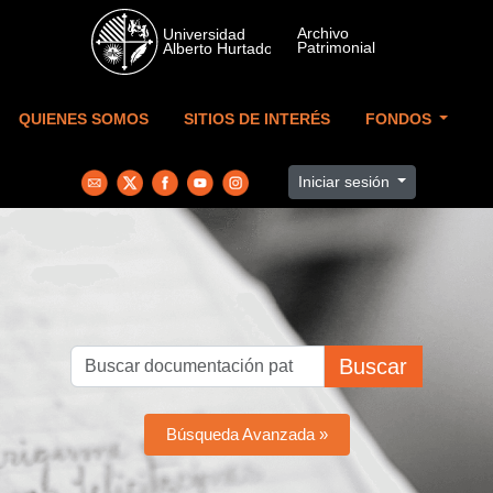
Skip to main content
QUIENES SOMOS
SITIOS DE INTERÉS
FONDOS
Iniciar sesión
Buscar
Búsqueda Avanzada »