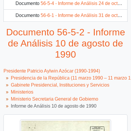
Documento
56-5-4 - Informe de Análisis 24 de octubre de 1990
Documento
56-6-1 - Informe de Análisis 31 de octubre de 1990
Documento
56-6-2 - Actividades de Pinochet : 11 de marzo-11 de septiembre de 1990
Documento 56-5-2 - Informe
258 más...
de Análisis 10 de agosto de
1990
Presidente Patricio Aylwin Azócar (1990-1994)
Presidencia de la República (11 marzo 1990 – 11 marzo 
Gabinete Presidencial, Instituciones y Servicios
Ministerios
Ministerio Secretaria General de Gobierno
Informe de Análisis 10 de agosto de 1990