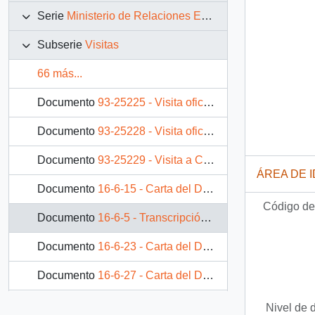
Serie
Ministerio de Relaciones Exteriores
Subserie
Visitas
66 más...
Documento
93-25225 - Visita oficial a Chile de sus altezas imperiales el Príncipe y la Princesa Hitachi
Documento
93-25228 - Visita oficial a Chile del Canciller Federal de la República de Austria, Dr. Franz Vranitzky
Documento
93-25229 - Visita a Chile del Canciller de la Organización para la liberación de Palestina, Señor Farouk Kaddumi
ÁREA DE 
Documento
16-6-15 - Carta del Director del Ceremonial y Protocolo, sr. C. Klammer B., dirigida al Señor Carlos Bascuñán, Jefe de Gabinete de su Excelencia el Presidente de la República
Código de 
Documento
16-6-5 - Transcripción de la visita de ejecutivos de Mitsubishi al Presidente de la República el día martes 4 de Agosto de 1992
Documento
16-6-23 - Carta del Director del Ceremonial y Protocolo del Ministerio de RR.EE. sr. C. Klammer B., dirigida al Señor Carlos Bascuñán, Jefe de Gabinete de su Excelencia el Presidente de la República, con referencia a la visita del sr. Jean-Louis Bianco, Ministro de Equipamiento de Vivienda y de Transporte de Francia
Documento
16-6-27 - Carta del Director (S) del Ceremonial y Protocolo del Ministerio de RR.EE. sr. F. Du Monceau., dirigida al sr. Carlos Bascuñán, Jefe de Gabinete del Presidente de la República, con referencia a la Solicitud de audiencia para una delegación del Bundestag Aleman que se encuentra en Chile
Documento
16-6-29 - Carta del Director del Ceremonial y Protocolo del Ministerio de RR.EE. sr. C. Klammer B., dirigida al Sr. Carlos Bascuñán, Jefe de Gabinete Presidencial, con referencia a la visita del Presidente de la Liga Parlamentaria Chile-Japón, Diputado Sr. Taro Nakayama
Nivel de 