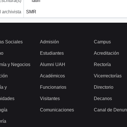
Escritura(s)
latín
 archivista
SMR
as Sociales
Admisión
Campus
ho
Estudiantes
Acreditación
mía y Negocios
Alumni UAH
Rectoría
ción
Académicos
Vicerrectorías
ía y
Funcionarios
Directorio
idades
Visitantes
Decanos
ogía
Comunicaciones
Canal de Denun
ería