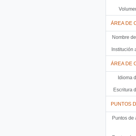
Documento
16-6-35 - Carta del Director del Ceremonial y Protocolo del Ministerio de RR.EE. sr. C. Klammer B., dirigida al Señor Carlos Bascuñán, Jefe de Gabinete Presidencial, con referencia a una visita del Defensor del Pueblo de España, sr. Álvaro Gil Robles
Volumen
1 más...
ÁREA DE 
Nombre del
Institución 
ÁREA DE 
Idioma d
Escritura d
PUNTOS 
Puntos de 