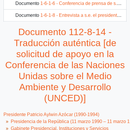
Documento
1-6-1-6 - Conferencia de prensa de s.e. el presidente de la república, D. Patricio Aylwin Azócar, en Wellington.
Documento
1-6-1-8 - Entrevista a s.e. el presidente de la república, D. Patricio Aylwin Azócar, de periodista Cecilia Serrano, de televisión nacional de chile
Documento
1-6-1-10 - Conferencia de prensa de s.e. el presidente de la república, D. Patricio Aylwin Azócar.
Documento 112-8-14 -
50 más...
Traducción auténtica [de
solicitud de apoyo en la
Conferencia de las Naciones
Unidas sobre el Medio
Ambiente y Desarrollo
(UNCED)]
Presidente Patricio Aylwin Azócar (1990-1994)
Presidencia de la República (11 marzo 1990 – 11 marzo 
Gabinete Presidencial, Instituciones y Servicios