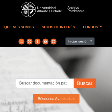
Skip to main content
QUIENES SOMOS
SITIOS DE INTERÉS
FONDOS
Iniciar sesión
Buscar
Búsqueda Avanzada »