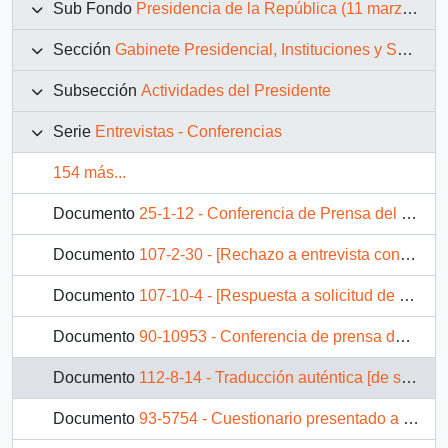
Sub Fondo
Presidencia de la República (11 marzo 1990 – 11 marzo 1994)
Sección
Gabinete Presidencial, Instituciones y Servicios
Subsección
Actividades del Presidente
Serie
Entrevistas - Conferencias
154 más...
Documento
25-1-12 - Conferencia de Prensa del Presidente
Documento
107-2-30 - [Rechazo a entrevista con la revista Apsi]
Documento
107-10-4 - [Respuesta a solicitud de Entrevista Revista Análisis]
Documento
90-10953 - Conferencia de prensa de S.E. el Presidente de la República, don Patricio Aylwin Azócar, al finalizar su visita a la I Región de Tarapacá
Documento
112-8-14 - Traducción auténtica [de solicitud de apoyo en la Conferencia de las Naciones Unidas sobre el Medio Ambiente y Desarrollo (UNCED)]
Documento
93-5754 - Cuestionario presentado a S.E. el Presidente de la República, por la televisión de Finlandia